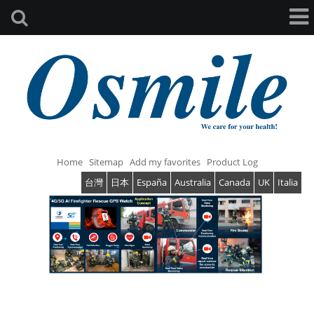
Home
Sitemap
Add my favorites
Product Log
台灣
日本
España
Australia
Canada
UK
Italia