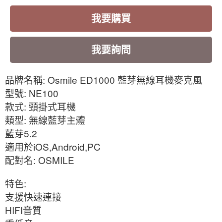
我要購買
我要詢問
: Osmile ED1000
品牌名稱
藍芽無線耳機麥克風
: NE100
型號
:
款式
頸掛式耳機
:
類型
無線藍芽主體
5.2
藍芽
iOS,Android,PC
適用於
: OSMILE
配對名
:
特色
支援快速連接
HIFI
音質