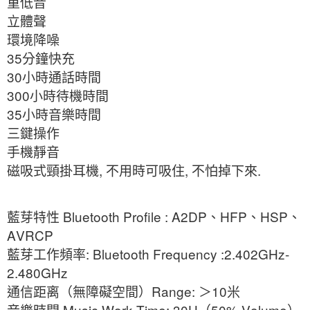
重低音
立體聲
環境降噪
35
分鐘快充
30
小時通話時間
300
小時待機時間
35
小時音樂時間
三鍵操作
手機靜音
,
,
.
磁吸式頸掛耳機
不用時可吸住
不怕掉下來
Bluetooth Profile : A2DP
HFP
HSP
藍芽特性
、
、
、
AVRCP
: Bluetooth Frequency :2.402GHz-
藍芽工作頻率
2.480GHz
Range:
10
通信距离（無障礙空間）
＞
米
Music Work Time: 30H
50% Volume