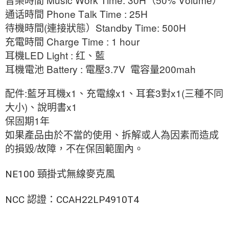
音樂時間
（
）
Phone Talk Time : 25H
通话時間
(
Standby Time: 500H
待機時間
連接狀態）
Charge Time : 1 hour
充電時間
LED Light :
耳機
红、藍
Battery :
3.7V
200mah
耳機電池
電壓
電容量
:
x1
x1
3
x1(
配件
藍牙耳機
、充電線
、耳套
對
三種不同
)
x1
大小
、說明書
1
保固期
年
如果產品由於不當的使用、拆解或人為因素而造成
/
的損毀
故障，不在保固範圍內。
NE100 頸掛式無線麥克風
NCC 認證：CCAH22LP4910T4