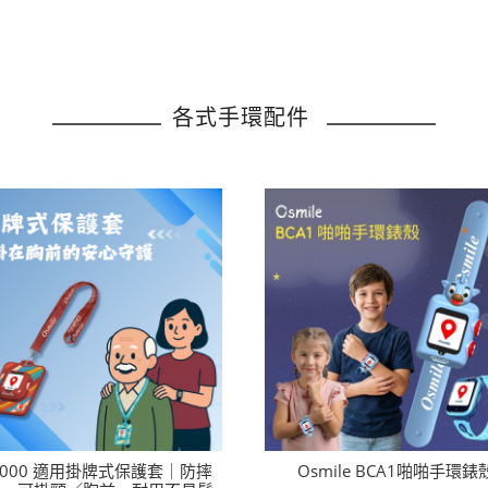
各式手環配件
1000 適用掛牌式保護套｜防摔
Osmile BCA1啪啪手環錶