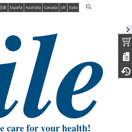
日本
España
Australia
Canada
UK
Italia