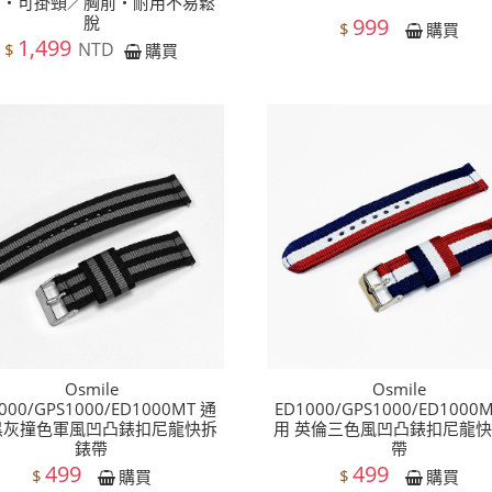
刮・可掛頸／胸前・耐用不易鬆
脫
999
$
購買
1,499
NTD
$
購買
Osmile
Osmile
000/GPS1000/ED1000MT 通
ED1000/GPS1000/ED1000
黑灰撞色軍風凹凸錶扣尼龍快拆
用 英倫三色風凹凸錶扣尼龍
錶帶
帶
499
499
$
$
購買
購買