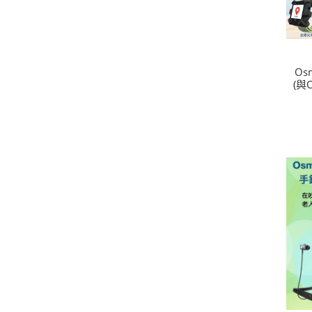
Os
(與