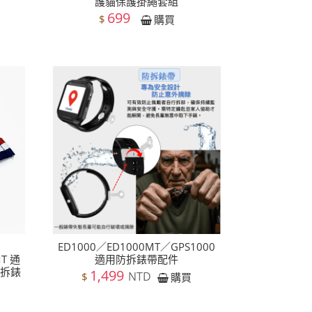
護貓保護掛繩套組
699
$
購買
ED1000／ED1000MT／GPS1000
MT 通
適用防拆錶帶配件
快拆錶
1,499
NTD
$
購買