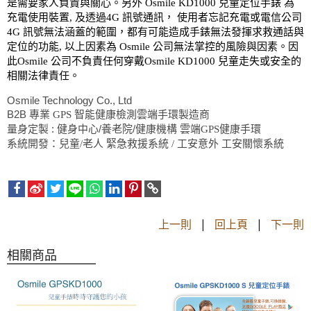
兒童定位手錶
是需要家人負責與關心。另外
Osmile KD1000
為
充電使用裝置
,
及透過
4G
訊號通訊，
使用者忘記充電或電信公司
4G
訊號無法涵蓋的範圍，都有可能造成手錶無法發揮求救通話與
定位的功能
,
以上因素為
Osmile
公司無法掌控的風險與因素。因
此
Osmile
公司不負責任何穿戴
Osmile KD1000 兒童
走失或安全的
相關法律責任。
Osmile Technology Co., Ltd
B2B
專業 GPS 智能健康檢測雲端手環製造商
:
/
/
量身定製
健身中心
養老院
健康機構
雲端GPS健康手環
系統開發：兒童/老人 緊急救援系統 / 工安意外 工安關懷系統
上一則
|
回上頁
|
下一則
相關商品