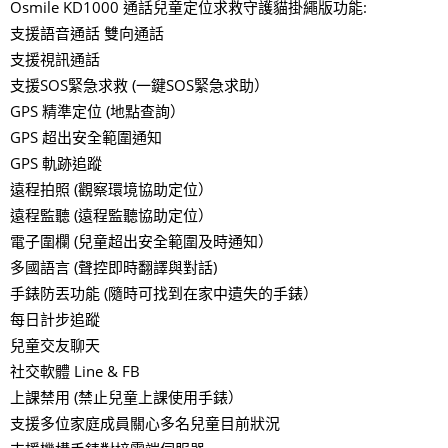
Osmile KD1000 通話兒童定位求救守護貓掛繩版功能:
支援語音通話 雙向通話
支援視訊通話
支援SOS緊急求救 (一鍵SOS緊急求助）
GPS 精準定位 (地點查詢）
GPS 超出安全範圍通知
GPS 軌跡追蹤
遠程拍照 (觀察環境協助定位）
遠程監聽 (遠程監聽協助定位）
電子圍欄 (兒童超出安全範圍及時通知）
多國語言 (聲控即時翻譯與對話)
手錶防丟功能 (隨時可找到在家中遺失的手錶）
每日計步追蹤
兒童交友聊天
社交軟體 Line & FB
上課禁用 (禁止兒童上課使用手錶）
支援多位家庭成員關心多名兒童目前狀況