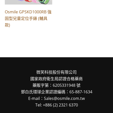
Osmile GPSKD1000RB 強
固型兒童定位手錶 (輔具
款)
微笑科技股份有限公司
國家政府衛生局認證合格藥商
藥販字第：6205331948 號
鄧白氏環球企業認證編碼：65-887-1634
E-mail：Sales@osmile.com.tw
Tel: +886 (2) 2321 6370