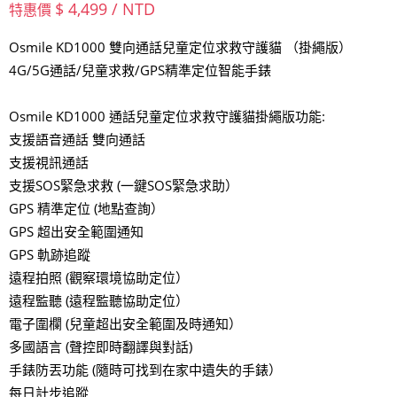
$ 4,499 / NTD
特惠價
Osmile KD1000 雙向通話兒童定位求救守護貓 （掛繩版）
4G/5G通話/兒童求救/GPS精準定位智能手錶
Osmile KD1000 通話兒童定位求救守護貓掛繩版功能:
支援語音通話 雙向通話
支援視訊通話
支援SOS緊急求救 (一鍵SOS緊急求助）
GPS 精準定位 (地點查詢）
GPS 超出安全範圍通知
GPS 軌跡追蹤
遠程拍照 (觀察環境協助定位）
遠程監聽 (遠程監聽協助定位）
電子圍欄 (兒童超出安全範圍及時通知）
多國語言 (聲控即時翻譯與對話)
手錶防丟功能 (隨時可找到在家中遺失的手錶）
每日計步追蹤