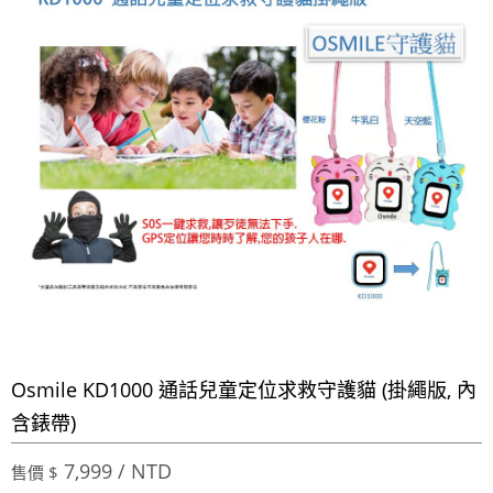
Osmile KD1000 通話兒童定位求救守護貓 (掛繩版, 內
含錶帶)
7,999 / NTD
售價 $