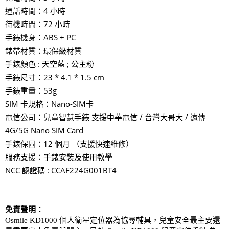
通話時間：4 小時
待機時間：72 小時
手錶機身：ABS + PC
錶帶材質：環保級材質
手錶顏色 : 天空藍 ; 公主粉
手錶尺寸：23 * 4.1 * 1.5 cm
手錶重量：53g
SIM 卡規格：Nano-SIM卡
電信公司：兒童智慧手錶 支援中華電信 / 台灣大哥大 / 遠傳
4G/5G Nano SIM Card
手錶保固：12 個月 （支援快速維修）
服務支援：手錶安裝及使用教學
NCC 認證碼 : CCAF224G001BT4
免責聲明：
Osmile KD1000
個人衛星定位器為協尋輔具，兒童安全最主要還