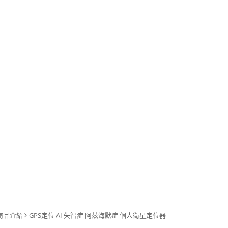
商品介紹
GPS定位 AI 失智症 阿茲海默症 個人衛星定位器