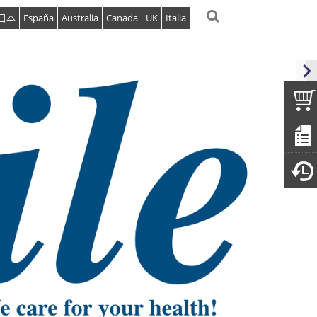
日本
España
Australia
Canada
UK
Italia