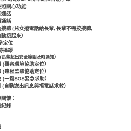
長照關心功能
:
音通話
頻通話
接聽 (兒女撥電話給長輩,
長輩不需按接聽,
自動接起來）
準定位
跡追蹤
(
長輩超出安全範圍及時通知）
照
(
觀察環境協助定位）
聽
(
遠程監聽協助定位）
救
(
一鍵
SOS
緊急求助）
測
(自動送出訊息與播電話求救）
康關懷：
量紀錄
量