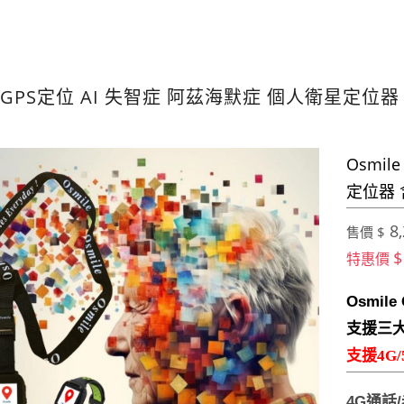
GPS定位 AI 失智症 阿茲海默症 個人衛星定位
Osmil
定位器 
8,
售價 $
$
特惠價
Osmil
支援三大
支援4G/5
4G
通話
/