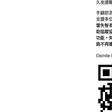
久坐提
手錶防
支援多
當失智
助追蹤
功能。
路不再
Osmile