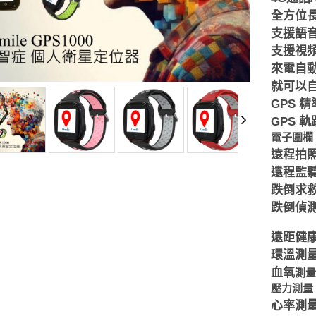
全方位
支援語
支援視
來電自動
就可以
GPS
精
GPS
軌
電子圍欄
遠程拍
遠程監
跌倒求
跌倒偵
遠距健
環溫測
血氧
測量
壓力測量
心率測