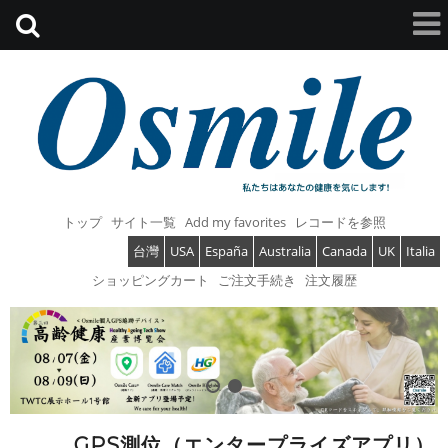
トップ
サイト一覧
Add my favorites
レコードを参照
台灣
USA
España
Australia
Canada
UK
Italia
ショッピングカート
ご注文手続き
注文履歴
GPS測位（エンタープライズアプリ）