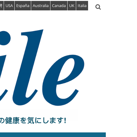
灣
USA
España
Australia
Canada
UK
Italia