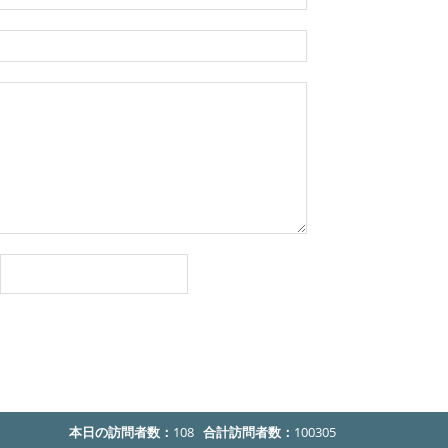
本日の訪問者数：
108
合計訪問者数：
100305