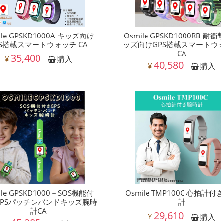
ile GPSKD1000A キッズ向け
Osmile GPSKD1000RB 耐
PS搭載スマートウォッチ CA
ッズ向けGPS搭載スマートウ
CA
35,400
¥
購入
40,580
¥
購入
ile GPSKD1000－SOS機能付
Osmile TMP100C 心拍計
GPSパッチンバンドキッズ腕時
計
計CA
29,610
¥
購入