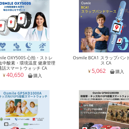
mile OXY500S 心拍・ストレ
Osmile BCA1 スラップバ
血中酸素・環境温度 健康管理
ス CA
通話スマートウォッチ CA
5,062
¥
購入
40,650
¥
購入