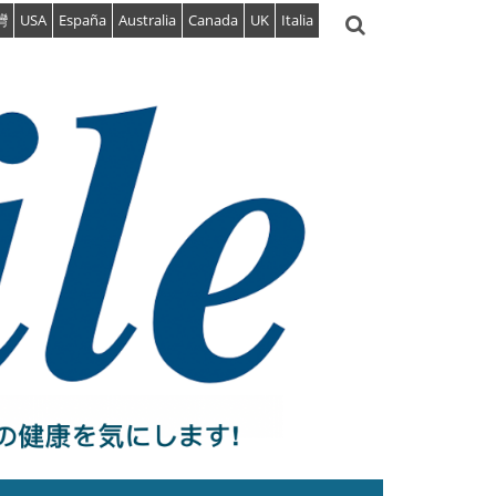
灣
USA
España
Australia
Canada
UK
Italia