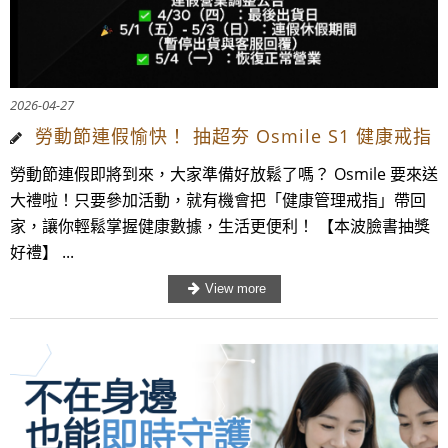
2026-04-27
勞動節連假愉快！ 抽超夯 Osmile S1 健康戒指
勞動節連假即將到來，大家準備好放鬆了嗎？ Osmile 要來送
大禮啦！只要參加活動，就有機會把「健康管理戒指」帶回
家，讓你輕鬆掌握健康數據，生活更便利！ 【本波臉書抽獎
好禮】 ...