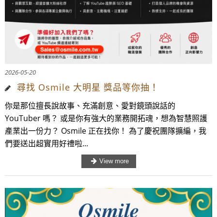
2026-05-20
尋找 Osmile 大明星 獎品等你抽！
你是那位擅長說故事、充滿創意、愛對鏡頭說話的
YouTuber 嗎？ 或是你有強大的業務開拓魂，想為智慧照護
產業出一份力？ Osmile 正在找你！ 為了慶祝團隊擴編，我
們要送出超實用好禮啦...