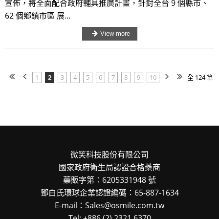
宣佈，將全面配合政府輔具推廣計畫，針對全台 9 個縣市、
62 個鄉鎮市區 展...
1
2
3
4
5
6
7
8
9
10
全 124 筆
微笑科技股份有限公司
國家政府衛生局認證合格藥商
藥販字第：6205331948 號
鄧白氏環球企業認證編碼：65-887-1634
E-mail：Sales@osmile.com.tw
Tel: +886 (2) 2321 6370