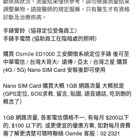
斷疾病狀況。測量結果僅供參考，請勿根據測量結果
調整藥物。請按醫師的規定服藥，只有醫生才有資格
診斷及治療疾病。
手錶警鈴（協尋定位
受傷員工）
手錶手電筒 (協助員工在陰暗處的照明）
購買
後可至
Osmile ED1000 工安關懷系統定位手錶
中華電信 / 台灣大哥大/ 遠傳 / 亞太 / 台灣之星 購買
(4G / 5G) Nano SIM Card
安裝後即可使用
Nano SIM Card 購買大概 1GB 網路流量 大概就是
(GPS定位, SOS求救, 留言, 貼圖, 語音通話, 吃到飽的
概念了）
1GB
網路流量, 各家電信價格不一, 有每月 $200以下
的, $100 以下的, 或更便宜的優惠方案, 如對每月資費
需了解更清楚可隨時聯絡 Osmile 客服：02 2321