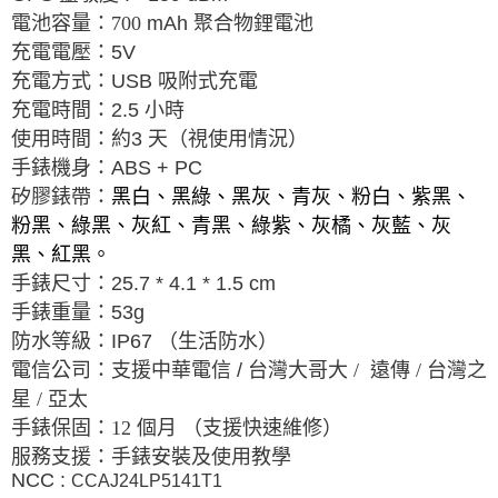
電池容量：700
mAh
聚合物鋰電池
充電電壓：
5V
充電方式：
USB
吸附式充電
充電時間：
2.5
小時
使用時間：約
3
天（視使用情況）
手錶機身：
ABS + PC
黑白、黑綠、黑灰、青灰、粉白、紫黑、
矽膠錶帶：
粉黑、綠黑、灰紅、青黑、綠紫、灰橘、灰藍、灰
黑、紅黑。
手錶尺寸：
25.7 * 4.1 * 1.5 cm
手錶重量：
53g
防水等級：
IP67
（生活防水）
電信公司：支援中華電信
/
台灣大哥大 /
遠傳 / 台灣之
星 / 亞太
手錶保固：12
個月
（支援快速維修）
服務支援：手錶安裝及使用教學
NCC :
CCAJ24LP5141T1​