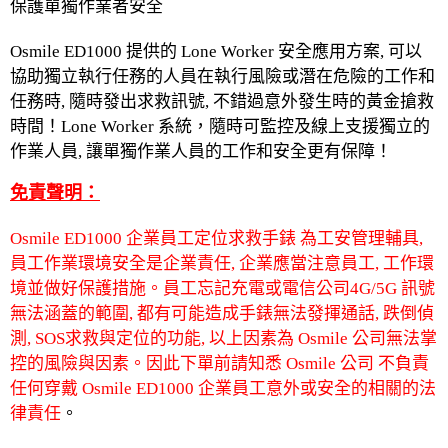
保護單獨作業者安全
Osmile ED1000
提供的
Lone Worker
安全應用方案
,
可以
協助獨立執行任務的人員在執行風險或潛在危險的工作和
任務時
,
隨時發出求救訊號
,
不錯過意外發生時的黃金搶救
時間！
Lone Worker
系統，隨時可監控及線上支援獨立的
作業人員
,
讓單獨作業人員的工作和安全更有保障！
免責聲明：
Osmile ED1000
企業員工定位求救手錶 為工安管理輔具,
員工作業環境安全是企業責任, 企業應當注意員工, 工作環
境並做好保護措施。員工忘記充電或電信公司
4G/5G
訊號
無法涵蓋的範圍, 都有可能造成手錶無法發揮通話, 跌倒偵
測, SOS求救與定位的功能
,
以上因素為
Osmile
公司無法掌
控的風險與因素。因此下單前請知悉
Osmile
公司 不負責
任何穿戴
Osmile ED1000
企業員工意外或安全的相關的法
律責任
。