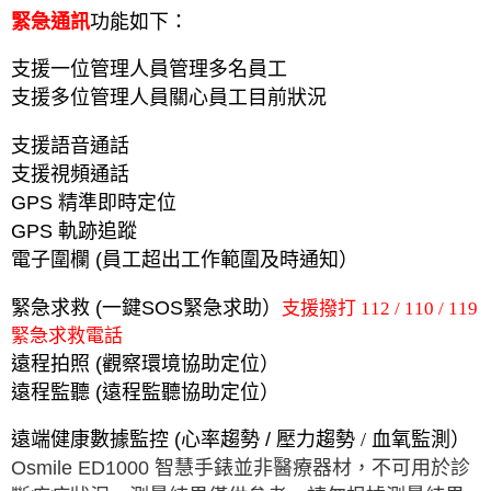
緊急通訊
功能如下：
支援一位管理人員管理多名員工
支援多位管理人員關心員工目前狀況
支援語音通話
支援視頻通話
GPS
精準即時定位
GPS
軌跡追蹤
電子圍欄
(
員工超出工作範圍及時通知）
緊急求救
(
一鍵
SOS
緊急求助）
支援撥打 112 / 110 / 119
緊急求救電話
遠程拍照
(
觀察環境協助定位）
遠程監聽
(
遠程監聽協助定位）
遠端健康數據監控
(
心率趨勢
/
壓力趨勢 / 血氧監測）
Osmile ED1000
智慧手錶並非醫療器材，不可用於診