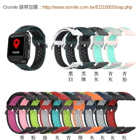
Osmile 錶帶加購：
http://www.osmile.com.tw/ED1000Strap.php