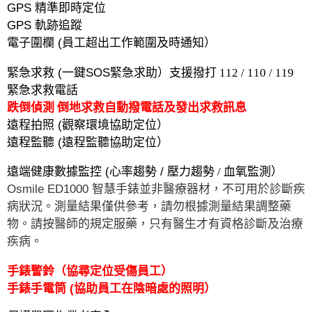
GPS
精準即時定位
GPS
軌跡追蹤
電子圍欄
(
員工超出工作範圍及時通知）
緊急求救
(
一鍵
SOS
緊急求助）支援撥打 112 / 110 / 119
緊急求救電話
跌倒偵測 倒地求救自動撥電話及發出求救訊息
遠程拍照
(
觀察環境協助定位）
遠程監聽
(
遠程監聽協助定位）
遠端健康數據監控
(
心率趨勢
/
壓力趨勢 / 血氧監測）
Osmile ED1000
智慧手錶並非醫療器材，不可用於診斷疾
病狀況。測量結果僅供參考，請勿根據測量結果調整藥
物。請按醫師的規定服藥，只有醫生才有資格診斷及治療
疾病。
手錶警鈴（協尋定位
受傷員工）
手錶手電筒 (協助員工在陰暗處的照明）