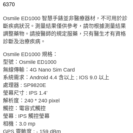
6370
Osmile ED1000
智慧手錶並非醫療器材，不可用於診
斷疾病狀況。測量結果僅供參考，請勿根據測量結果
調整藥物。請按醫師的規定服藥，只有醫生才有資格
診斷及治療疾病。
Osmile ED1000
規格：
型號：
Osmile ED1000
無線傳輸：
4G Nano Sim Card
系統需求：
Android 4.4
含以上
; IOS 9.0
以上
處理器
: SP9820E
瑩幕尺寸
: IPS 1.4’
解析度：
240 * 240 pixel
觸控：電容式觸控
瑩幕
: IPS
觸控瑩幕
相機：
3.0 mp
GPS
靈敏度
: - 159 dBm