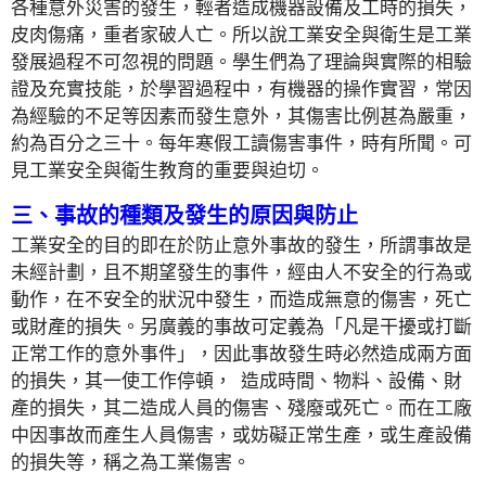
各種
意外災害的發生，輕者造成機器設備及工時的損失，
皮肉傷痛，重者家破人亡。所以說工業安全與衛生是工業
發展過程不可忽視的問題。學生們為了理論與實際的相驗
證及充實技能，於學習過程中，有機器的操作實習，常因
為經驗的不足等因素而發生意外，其傷害比例甚為嚴重，
約為百分之三十。每年寒假工讀傷害事件，時
有所聞。可
見工業安全與衛生教育
的重要與迫切。
三、事故的種類及發生的原因與防止
工業安全的目的即在於防止意外事故的發生，所謂事故是
未經計劃，且不期望發生的事件，經由人不安全的行為或
動作，在不安全的狀況中發生，而造成無意的傷害，死亡
或財產的損失。另廣義的事故可定義為「凡是干擾或打斷
正常工作的意外事件」，因此事故發生時必然造成兩方面
的損失，其一使工作停頓，
造成時間、物料、設備、財
產的損失，其二造成人員的傷害、殘廢或死亡。而在工廠
中因事故而產生人員傷害，或妨礙正常生產，或生產設備
的損失等，稱之為工業傷害。