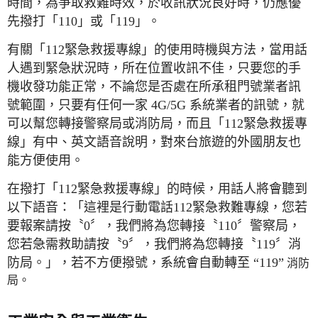
時間，為爭取救難時效，於收訊狀況良好時，仍應優
先撥打「110」或「119」。
有關「112緊急救援專線」的使用時機與方法，當用話
人遇到緊急狀況時，所在位置收訊不佳，只要您的手
機收發功能正常，不論您是否處在所承租門號業者訊
號範圍，只要有任何一家 4G/5G 系統業者的訊號，就
可以幫您轉接警察局或消防局，而且「112緊急救援專
線」有中、英文語音說明，對來台旅遊的外國朋友也
能方便使用。
在撥打「112緊急救援專線」的時候，用話人將會聽到
以下語音：「這裡是行動電話112緊急救難專線，您若
要報案請按〝0〞，我們將為您轉接〝110〞警察局，
您若急需救助請按〝9〞，我們將為您轉接〝119〞消
防局。」，若不方便撥號，系統會自動轉至 “119”
消防
局
。