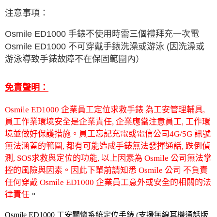
注意事項：
Osmile ED1000
手錶不使用時需三個禮拜充一次電
Osmile ED1000
不可穿戴手錶洗澡或游泳
(
因洗澡或
游泳導致手錶故障不在保固範圍內）
免責聲明：
Osmile ED1000
企業員工定位求救手錶 為工安管理輔具,
員工作業環境安全是企業責任, 企業應當注意員工, 工作環
境並做好保護措施。員工忘記充電或電信公司
4G/5G
訊號
無法涵蓋的範圍, 都有可能造成手錶無法發揮通話, 跌倒偵
測, SOS求救與定位的功能
,
以上因素為
Osmile
公司無法掌
控的風險與因素。因此下單前請知悉
Osmile
公司 不負責
任何穿戴
Osmile ED1000
企業員工意外或安全的相關的法
律責任
。
Osmile ED1000 工安關懷系統定位手錶 (支援無線耳機通話版