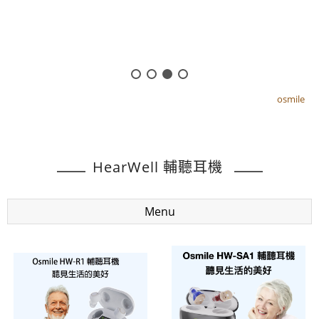
osmile
osmile
HearWell 輔聽耳機
Menu