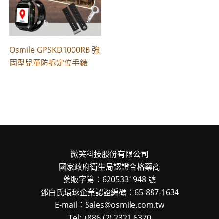
Osmile GPSKD1000RB 強
固型兒童防拆定位手錶
微笑科技股份有限公司
國家政府衛生局認證合格藥商
藥販字第：6205331948 號
鄧白氏環球企業認證編碼：65-887-1634
E-mail：Sales@osmile.com.tw
Tel: +886 (2) 2321 6370