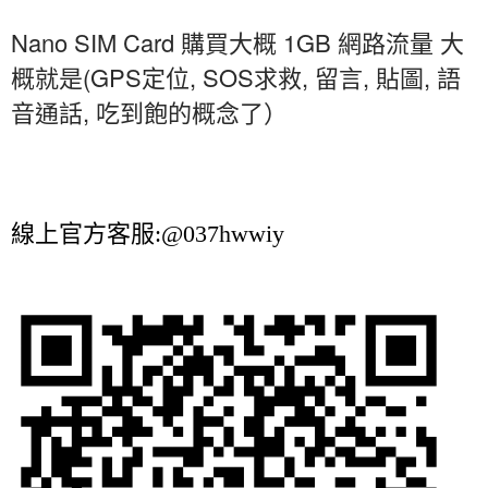
Nano SIM Card
1GB
購買大概
網路流量
大
(GPS
, SOS
,
,
,
概就是
定位
求救
留言
貼圖
語
,
音通話
吃到飽的概念了）
線上官方客服:@037hwwiy