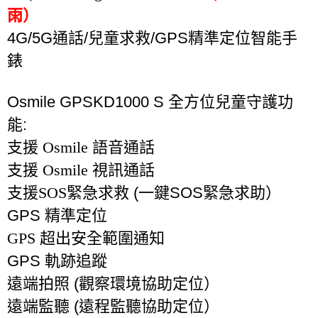
雨）
4G/5G
通話
/
兒童求救
/GPS
精準定位智能手
錶
Osmile GPSKD1000 S
全方位兒童守護功
能
:
支援 Osmile 語音通話
支援 Osmile 視訊通話
支援SOS緊急求救
(
一鍵
SOS
緊急求助）
GPS
精準定位
GPS 超出安全範圍通知
GPS
軌跡追蹤
遠端拍照
(
觀察環境協助定位）
遠端監聽
(
遠程監聽協助定位）