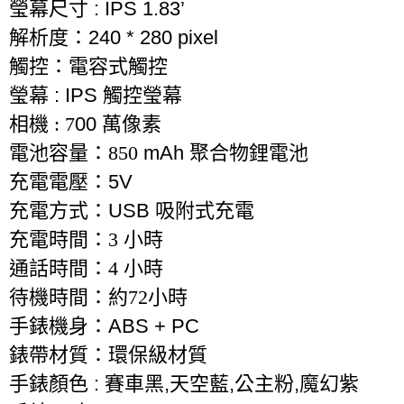
瑩幕尺寸
: IPS 1.83’
解析度：
240 * 280 pixel
觸控：電容式觸控
瑩幕
: IPS
觸控瑩幕
相機 : 7
00
萬像素
電池容量：850
mAh
聚合物鋰電池
充電電壓：
5V
充電方式：
USB
吸附式充電
充電時間：3
小時
通話時間：4 小時
待機時間：約72小時
手錶機身：
ABS + PC
錶帶材質：環保級材質
手錶
顏色
:
賽車黑
,
天空藍
,
公主粉
,
魔幻紫