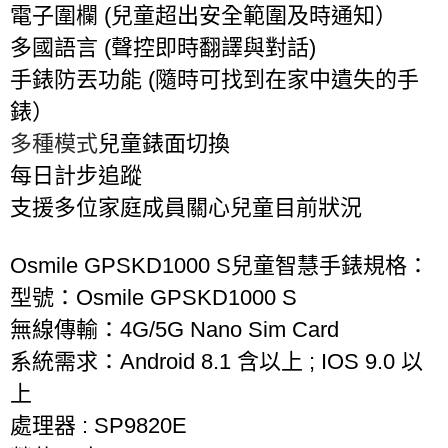
電子圍欄
(
兒童超出安全範圍及時通知）
多國語言
(
聲控即時翻譯與對話
)
手錶防丟功能
(
隨時可找到在家中遺失的手
錶）
多種模式
兒童錶面切換
每日計步追蹤
支援多位家庭成員關心兒童目前狀況
Osmile GPSKD1000 S
兒童智慧手錶
規格：
型號：
Osmile GPSKD1000 S
無線傳輸：
4G/5G Nano Sim Card
系統需求：
Android 8.1
含以上
; IOS 9.0
以
上
處理器
: SP9820E