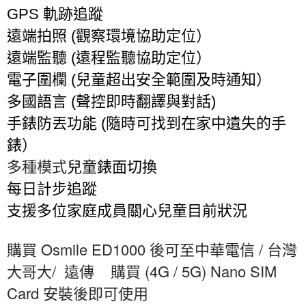
GPS
軌跡追蹤
遠端拍照
(
觀察環境協助定位）
遠端監聽
(
遠程監聽協助定位）
電子圍欄
(
兒童超出安全範圍及時通知）
多國語言
(
聲控即時翻譯與對話
)
手錶防丟功能
(
隨時可找到在家中遺失的手
錶）
多種模式
兒童錶面切換
每日計步追蹤
支援多位家庭成員關心兒童目前狀況
Osmile ED1000
/
購買
後可至中華電信
台灣
/
(4G / 5G) Nano SIM
大哥大
遠傳
購買
Card
安裝後即可使用