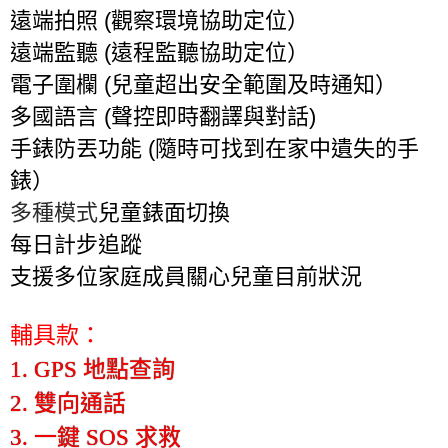
遠端拍照
(
觀察環境協助定位）
遠端監聽
(
遠程監聽協助定位）
電子圍欄
(
兒童超出安全範圍及時通知）
多國語言
(
聲控即時翻譯與對話
)
手錶防丟功能
(
隨時可找到在家中遺失的手
錶）
多種模式
兒童錶面切換
每日計步追蹤
支援多位家庭成員關心兒童目前狀況
輔具款：
1. GPS 地點查詢
2. 雙向通話
3. 一鍵 SOS 求救