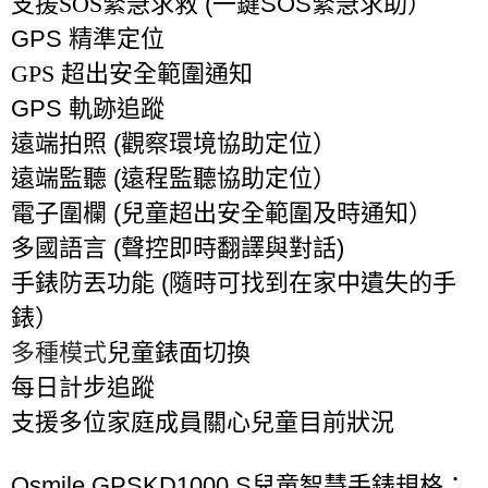
支援SOS緊急求救
(
一鍵
SOS
緊急求助）
GPS
精準定位
GPS 超出安全範圍通知
GPS
軌跡追蹤
遠端拍照
(
觀察環境協助定位）
遠端監聽
(
遠程監聽協助定位）
電子圍欄
(
兒童超出安全範圍及時通知）
多國語言
(
聲控即時翻譯與對話
)
手錶防丟功能
(
隨時可找到在家中遺失的手
錶）
多種模式
兒童錶面切換
每日計步追蹤
支援多位家庭成員關心兒童目前狀況
Osmile GPSKD1000 S
兒童智慧手錶
規格：