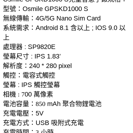
型號：
Osmile GPSKD1000 S
無線傳輸：
4G/5G Nano Sim Card
系統需求：
Android 8.1
含以上
; IOS 9.0
以
上
處理器
: SP9820E
瑩幕尺寸
: IPS 1.83’
解析度：
240 * 280 pixel
觸控：電容式觸控
瑩幕
: IPS
觸控瑩幕
相機 : 7
00
萬像素
電池容量：850
mAh
聚合物鋰電池
充電電壓：
5V
充電方式：
USB
吸附式充電
充電時間：3
小時