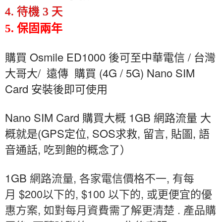
4. 待機 3 天
5. 保固兩年
Osmile ED1000
/
購買
後可至中華電信
台灣
/
(4G / 5G) Nano SIM
大哥大
遠傳
購買
Card
安裝後即可使用
Nano SIM Card
1GB
購買大概
網路流量
大
(GPS
, SOS
,
,
,
概就是
定位
求救
留言
貼圖
語
,
音通話
吃到飽的概念了）
1GB
,
,
網路流量
各家電信價格不一
有每
$200
, $100
,
月
以下的
以下的
或更便宜的優
,
.
惠方案
如對每月資費需了解更清楚
產品購