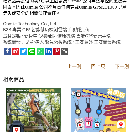
救通話與定位的功能
,
以上因素為
Osmile
公司無法掌控的風險與
因素。因此
Osmile
公司不負責任何穿戴
Osmile
GPSKD1000
兒童
走失或安全的相關法律責任。
Osmile Technology Co., Ltd
B2B
專業 GPS 智能健康檢測雲端手環製造商
:
/
/
量身定製
健身中心
養老院
健康機構
雲端GPS健康手環
系統開發：兒童/老人 緊急救援系統 / 工安意外 工安關懷系統
上一則
|
回上頁
|
下一則
相關商品