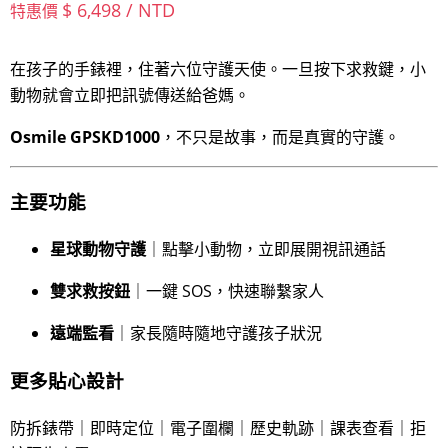
$ 6,498 / NTD
特惠價
在孩子的手錶裡，住著六位守護天使。一旦按下求救鍵，小
動物就會立即把訊號傳送給爸媽。
Osmile GPSKD1000
，不只是故事，而是真實的守護。
主要功能
星球動物守護
｜點擊小動物，立即展開視訊通話
雙求救按鈕
｜一鍵 SOS，快速聯繫家人
遠端監看
｜家長隨時隨地守護孩子狀況
更多貼心設計
防拆錶帶｜即時定位｜電子圍欄｜歷史軌跡｜課表查看｜拒