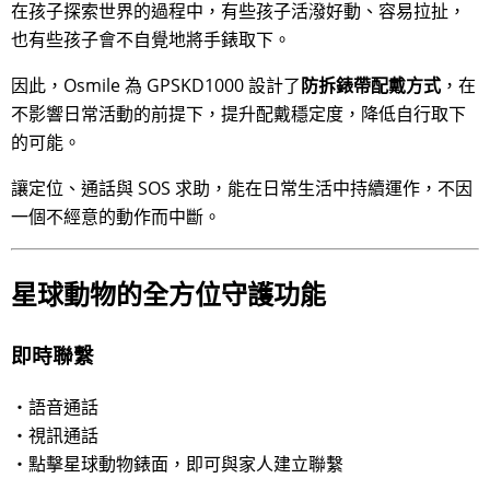
在孩子探索世界的過程中，有些孩子活潑好動、容易拉扯，
也有些孩子會不自覺地將手錶取下。
因此，Osmile 為 GPSKD1000 設計了
防拆錶帶配戴方式
，在
不影響日常活動的前提下，提升配戴穩定度，降低自行取下
的可能。
讓定位、通話與 SOS 求助，能在日常生活中持續運作，不因
一個不經意的動作而中斷。
星球動物的全方位守護功能
即時聯繫
・語音通話
・視訊通話
・點擊星球動物錶面，即可與家人建立聯繫