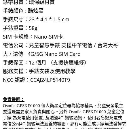
錶帶材質：環保級材質
手錶顏色 : 酷炫黑
手錶尺寸：23 * 4.1 * 1.5 cm
手錶重量：58g
SIM 卡規格：Nano-SIM卡
電信公司：兒童智慧手錶 支援中華電信 / 台灣大哥
大 / 遠傳 4G/5G Nano SIM Card
手錶保固：12 個月 （支援快速維修）
服務支援：手錶安裝及使用教學 ​
NCC 認證：
CCAJ24LP5140T9
免責聲明：
Osmile GPSKD1000
個人衛星定位器為協尋輔具，兒童安全最主
兒童定位
要還是需要家人負責與關心。另外
Osmile
GPSKD1000
手錶
為充電使用裝置
,
及透過
4G
訊號通訊，
使用者忘記充電或
電信公司
4G
訊號無法涵蓋的範圍，都有可能造成手錶無法發揮求