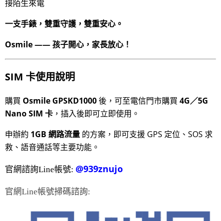
接陌生來電
一支手錶，雙重守護，雙重安心。
Osmile —— 孩子開心，家長放心！
SIM 卡使用說明
購買
Osmile GPSKD1000
後，可至電信門市購買
4G／5G
Nano SIM 卡
，插入後即可立即使用。
申辦約
1
GB
網路流量
的方案，即可支援 GPS 定位、SOS 求
救、語音通話等主要功能。
@939znujo
官網諮詢Line帳號:
官網Line帳號掃碼諮詢: