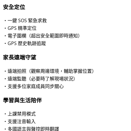
安全定位
・一鍵 SOS 緊急求救
・GPS 精準定位
・電子圍欄（超出安全範圍即時通知）
・GPS 歷史軌跡追蹤
家長遠端守望
・遠端拍照（觀察周邊環境，輔助掌握位置）
・遠端監聽（必要時了解現場狀況）
・支援多位家庭成員同步關心
學習與生活陪伴
・上課禁用模式
・支援注音輸入
・多國語言與聲控即時翻譯