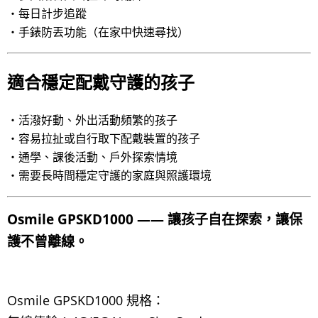
・每日計步追蹤
・手錶防丟功能（在家中快速尋找）
適合穩定配戴守護的孩子
・活潑好動、外出活動頻繁的孩子
・容易拉扯或自行取下配戴裝置的孩子
・通學、課後活動、戶外探索情境
・需要長時間穩定守護的家庭與照護環境
Osmile GPSKD1000 —— 讓孩子自在探索，讓保
護不曾離線。
Osmile GPSKD1000 規格：