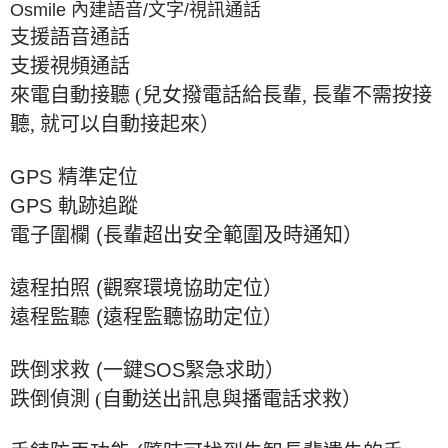
Osmile
內建語音
/
文字
/
視訊通話
支援語音通話
支援視頻通話
來電自動接聽 (兒女撥電話給長輩, 長輩不需按接
聽, 就可以自動接起來）
GPS
精準定位
GPS
軌跡追蹤
電子圍欄
(
長輩超出安全範圍及時通知）
遠程拍照
(
觀察環境協助定位）
遠程監聽
(
遠程監聽協助定位）
跌倒求救
(
一鍵
SOS
緊急求助）
跌倒偵測 (自動送出訊息與播電話求救）