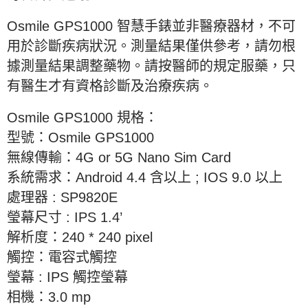
Osmile GPS1000
智慧手錶並非醫療器材，不可
用於診斷疾病狀況。測量結果僅供參考，請勿根
據測量結果調整藥物。請按醫師的規定服藥，只
有醫生才有資格診斷及治療疾病。
Osmile GPS1000
規格：
型號：
Osmile GPS1000
無線傳輸：
4G or 5G Nano Sim Card
系統需求：
Android 4.4
含以上
; IOS 9.0
以上
處理器
: SP9820E
瑩幕尺寸
: IPS 1.4’
解析度：
240 * 240 pixel
觸控：電容式觸控
瑩幕
: IPS
觸控瑩幕
相機：
3.0 mp