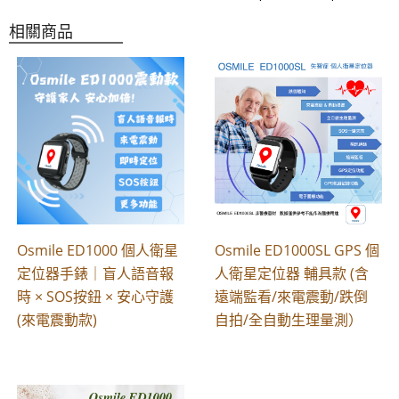
相關商品
Osmile ED1000 個人衛星
Osmile ED1000SL GPS 個
定位器手錶｜盲人語音報
人衛星定位器 輔具款 (含
時 × SOS按鈕 × 安心守護
遠端監看/來電震動/跌倒
(來電震動款)
自拍/全自動生理量測）