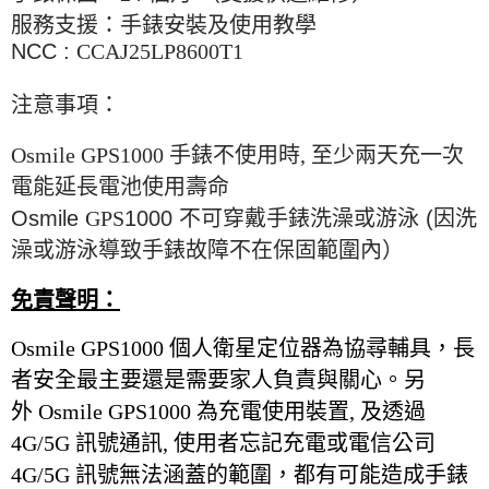
服務支援：手錶安裝及使用教學
NCC :
CCAJ25LP8600T1
注意事項：
Osmile GPS1000
手錶不使用時
,
至少兩天充一次
電能延長電池使用壽命
Osmile
GPS
1000
不可穿戴手錶洗澡或游泳
(
因洗
澡或游泳導致手錶故障不在保固範圍內）
免責聲明：
Osmile GPS1000
個人衛星定位器為協尋輔具，長
者安全最主要還是需要家人負責與關心。另
外
Osmile GPS1000
為充電使用裝置
,
及透過
4G/5G
訊號通訊, 使用者忘記充電或電信公司
4G/5G
訊號無法涵蓋的範圍，都有可能造成手錶