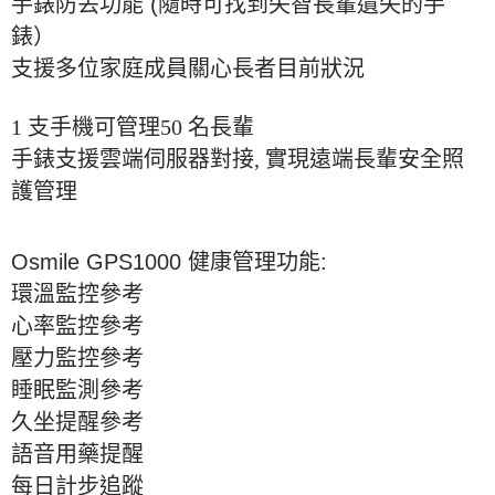
手錶防丟功能
(
隨時可找到失智長輩遺失的手
錶）
支援多位家庭成員關心長者目前狀況
1 支手機可管理50 名長輩
手錶支援雲端伺服器對接, 實現遠端長輩安全照
護管理
Osmile GPS1000
健康管理功能
:
環溫監控參考
心率監控參考
壓力監控參考
睡眠監測參考
久坐提醒參考
語音用藥提醒
每日計步追蹤