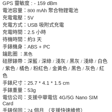
GPS
靈敏度
: - 159 dBm
電池容量：800
mAh
聚合物鋰電池
充電電壓：
5V
充電方式：
USB
吸附式充電
充電時間：
2.5
小時
待機時間：約
3
天
手錶機身：
ABS + PC
鑰匙圈
：黑色
硅膠錶帶：深藍 / 深綠 / 淺灰 / 黑灰 / 淺綠 / 白色
/ 紫色 / 橘色 / 粉紅色 / 金黃色 / 黑色 / 灰色 / 紅
色
手錶尺寸：
25.7 * 4.1 * 1.5 cm
手錶重量：
53g
電信公司：支援中華電信
4G/5G Nano SIM
Card
手錶保固：24
個月
（支援快速維修）