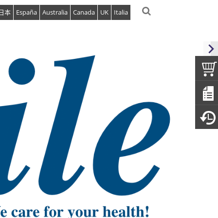
日本
España
Australia
Canada
UK
Italia