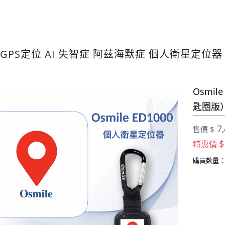
GPS定位 AI 失智症 阿茲海默症 個人衛星定位
Osmil
匙圈版
7,
售價 $
$
特惠價
購買數量