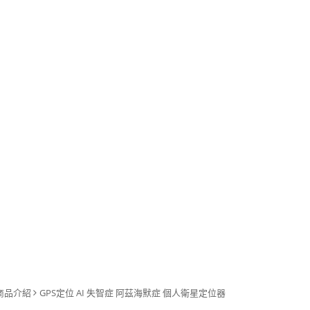
商品介紹
GPS定位 AI 失智症 阿茲海默症 個人衛星定位器