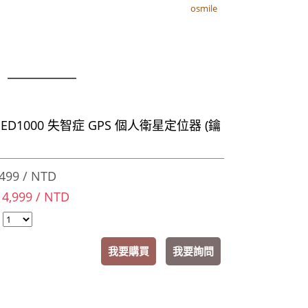
osmile
osmile
器
e ED1000 失智症 GPS 個人衛星定位器 (鑰
）
499 / NTD
 4,999 / NTD
：
我要購買
我要詢問