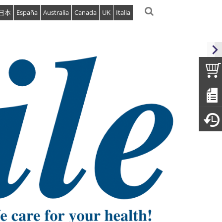
日本
España
Australia
Canada
UK
Italia