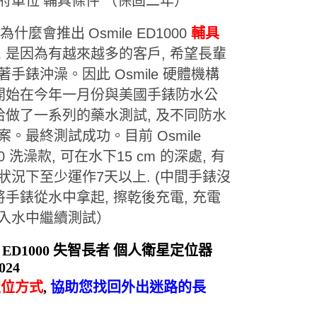
府單位 輔具條件 （保固二年）
le 為什麼會推出
Osmile ED1000
輔具
,
是因為有越來越多的客戶, 希望長輩
著手錶沖澡。因此 Osmile 硬體機構
 開始在今年一月份與美國手錶防水公
接洽做了一系列的藥水測試, 及不同防水
案。最終測試成功。目前 Osmile
00 洗澡款, 可在水下15 cm 的深處, 有
狀況下至少運作7天以上. (中間手錶沒
可將手錶從水中拿起, 擦乾後充電, 充電
入水中繼續測試）
 ED1000
失智長者
個人衛星定位器
2024
定位方式
,
協助您找回外出迷路的長