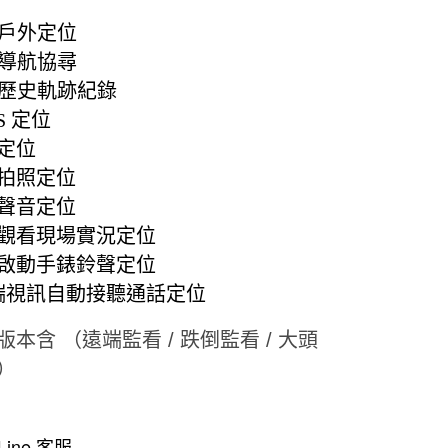
S 戶外
定位
導航協尋
歷史軌跡紀錄
S
定位
定位
端拍照定位
聲音定位
觀看現場實況定位
啟動手錶鈴聲定位
端視訊自動接聽通話定位
本含 （遠端監看 / 跌倒監看 / 大頭
）
 Line 客服