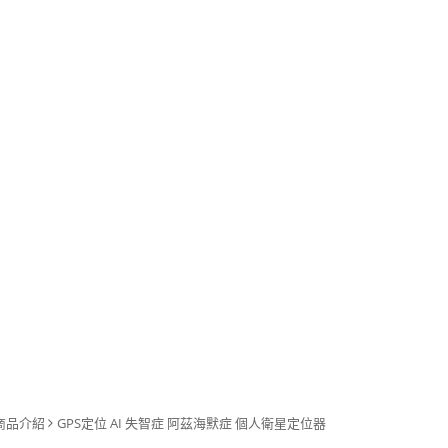
商品介紹
GPS定位 AI 失智症 阿茲海默症 個人衛星定位器