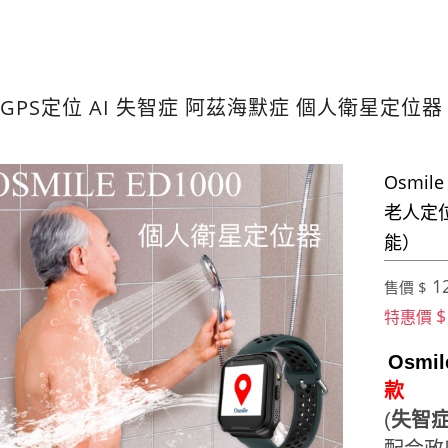
GPS定位 AI 失智症 阿茲海默症 個人衛星定位
Osmi
老人定位
能）
12
售價 $
$
特惠價
Osmi
款
(
失智