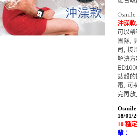
配合政
Osmi
沖澡款
可以帶
團隊,
司, 
解決方
ED10
錶殼的
電, 
完再放
Osmile
18/01/
10
種
輩
：