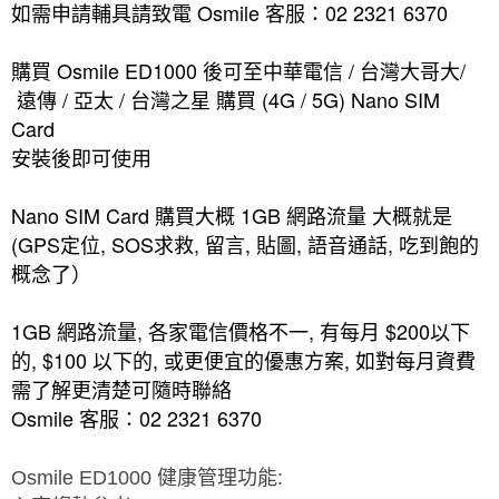
Osmile
02 2321 6370
如需申請輔具請致電
客服：
Osmile ED1000
/
/
購買
後可至中華電信
台灣大哥大
/
/
(4G / 5G) Nano SIM
遠傳
亞太
台灣之星
購買
Card
安裝後即可使用
Nano SIM Card
1GB
購買大概
網路流量
大概就是
(GPS
, SOS
,
,
,
,
定位
求救
留言
貼圖
語音通話
吃到飽的
概念了）
1GB
,
,
$200
網路流量
各家電信價格不一
有每月
以下
, $100
,
,
的
以下的
或更便宜的優惠方案
如對每月資費
需了解更清楚可隨時聯絡
Osmile
02 2321 6370
客服：
Osmile ED1000
健康管理功能
: