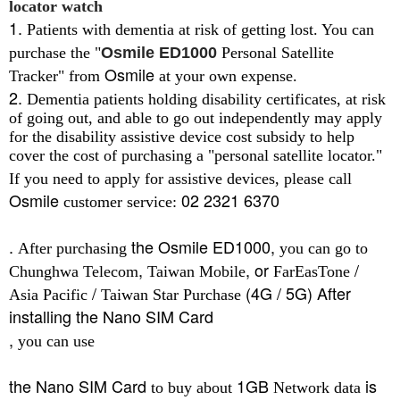
locator watch
1.
Patients with dementia at risk of getting lost. You can
purchase the
"
Osmile ED1000
Personal Satellite
Osmile
Tracker" from
at your own expense.
2.
Dementia patients holding disability certificates, at risk
of going out, and able to go out independently may apply
for the disability assistive device cost subsidy to help
cover the cost of purchasing a "personal satellite locator."
If you need to apply for assistive devices, please call
Osmile
02 2321 6370
customer service:
.
the Osmile ED1000,
After purchasing
you can go to
,
, or
/
Chunghwa Telecom
Taiwan Mobile
FarEasTone
/
(4G / 5G) After
Asia Pacific
Taiwan Star
Purchase
installing the Nano SIM Card
,
you can use
the Nano SIM Card
1GB
is
to buy about
Network data