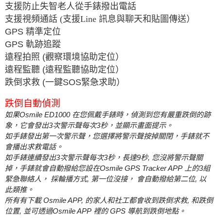
支援防止失智老人從手錶撥出電話
支援視頻通話 (支援Line 訊息與聊天和貼圖傳送）
GPS
精準定位
GPS
軌跡追蹤
遠程拍照
(
觀察環境協助定位）
遠程監聽
(
遠程監聽協助定位）
跌倒求救
(
一鍵
SOS
緊急求助）
跌倒自動偵測
Osmile ED1000
如果
在您佩戴手錶時，偵測到您有嚴重跌倒的跡
3
3
象，它會發出
次警示聲每次
秒，並顯示畫面提示。
如手錶發出第一次警示聲，您選擇將警示聲按掉關閉，手錶就不
會播出求救電話。
3
3
9
,
如手錶連續發出
次警示聲每次
秒，長達
秒
您沒將警示聲關
Osmile GPS Tracker APP
3
掉，手錶就會自動撥給您設在
上的
組
,
,
緊急聯絡人，
採輪播方式
第一位沒接，
會自動撥給第二位
以
此類推。
Osmile APP,
,
所有有下載
的家人和社工都會收到跌倒求救
和跌倒
,
Osmile APP
GPS
位置
並可透過
裡的
導航到跌倒地點。