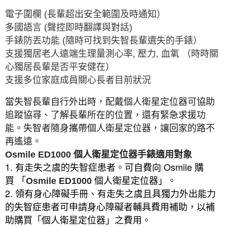
電子圍欄
(
長輩超出安全範圍及時通知）
多國語言
(
聲控即時翻譯與對話
)
手錶防丟功能
(
隨時可找到失智長輩遺失的手錶）
支援獨居老人遠端生理量測心率, 壓力, 血氧 （時時關
心獨居長輩是否平安健在）
支援多位家庭成員關心長者目前狀況
當失智長輩自行外出時，配戴個人衛星定位器可協助
追蹤協尋、了解長輩所在的位置，還有緊急求援功
能。失智者隨身攜帶個人衛星定位器，讓回家的路不
再遙遠。
Osmile ED1000
個人衛星定位器手錶適用對象
1.
Osmile
有走失之虞的失智症患者。可自費向
購
買
「
Osmile ED1000
個人衛星定位器」。
2.
領有身心障礙手冊、有走失之虞且具獨力外出能力
的失智症患者可申請身心障礙者輔具費用補助，以補
助購買「個人衛星定位器」之費用。