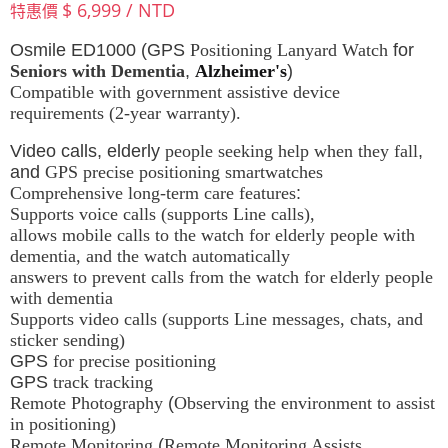
$ 6,999 / NTD
特惠價
Osmile ED1000 (GPS
Positioning Lanyard Watch
for
Seniors with Dementia
,
Alzheimer's
)
Compatible with government assistive device
requirements (2-year warranty).
Video calls, elderly
people seeking help when they fall
,
and
GPS precise positioning smartwatches
Comprehensive long-term care features
:
Supports voice calls (supports Line calls),
allows mobile calls to the watch for elderly people with
dementia, and the watch automatically
answers to prevent calls from the watch for elderly people
with dementia
Supports video calls (supports Line messages, chats, and
sticker sending)
GPS
for precise positioning
GPS
track tracking
Remote Photography
(
Observing the environment to assist
in positioning)
Remote Monitoring
(
Remote Monitoring Assists