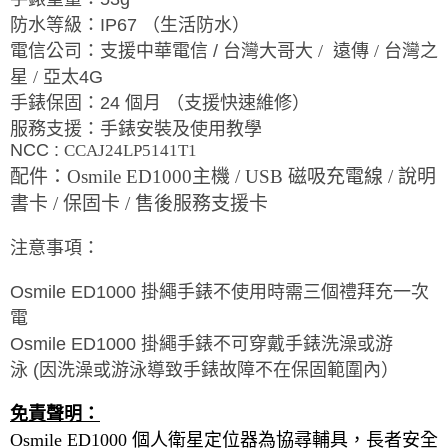
防水等級：
IP67
（生活防水）
電信公司：支援中華電信
/
台灣大哥大 /
遠傳 / 台灣之
星
/
亞太
4G
手錶保固：
24
個月
（支援快速維修）
服務支援：手錶安裝及使用教學
NCC :
CCAJ24LP5141T1
配件：Osmile ED1000主機 / USB 磁吸充電線 / 說明
書卡 / 保固卡 / 售後服務支援卡
注意事項：
Osmile ED1000 掛繩
手錶不使用時需三個禮拜充一次
電
Osmile ED1000
掛繩
手錶
不可穿戴手錶洗澡或游
泳
(
因洗澡或游泳導致手錶故障不在保固範圍內）
免責聲明：
Osmile ED1000
個人衛星定位器為協尋輔具，長者安全