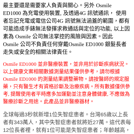
最主要還是需要家人負責與關心。另外
Osmile
ED1000
為充電使用裝置
,
及透過
4G
訊號通訊，
使用
者忘記充電或電信公司
4G
訊號無法涵蓋的範圍，都有
可能造成手錶無法發揮求救通話與定位的功能
,
以上因
素為
Osmile
公司無法掌控的風險與因素。因此
Osmile
公司不負責任何穿戴
Osmile ED1000
銀髮長者
走失或安全的相關法律責任。
Osmile ED1000 並非醫療裝置，並非用於診斷疾病狀況。
以上健康文案相關數據測量結果僅供參考，請勿根據
Osmile ED1000 的測量結果調整藥物。請按醫師的規定服
藥，只有醫生才有資格診斷及治療疾病。所有數據僅供參
考, 提醒使用者平時應多加運動並注意身體健康, 不應做為
醫療診斷之用途。此產品並非醫療器材。
全球每過
3
秒就新增
1
位失智症患者。台灣
65
歲以上長
者有
343
萬人，其中失智症患者就將近
27
萬。這代表每
12
位長者裡，就有
1
位可能是失智症患者；年齡越高，