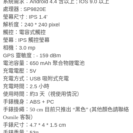
系統需求：
Android 4.4
含以上
; IOS 9.0
以上
處理器
: SP9820E
瑩幕尺寸
: IPS 1.4’
解析度：
240 * 240 pixel
觸控：電容式觸控
瑩幕
: IPS
觸控瑩幕
相機：
3.0 mp
GPS
靈敏度
: - 159 dBm
電池容量：
650 mAh
聚合物鋰電池
充電電壓：
5V
充電方式：
USB
吸附式充電
充電時間：
2.5
小時
使用時間：約
3
天（視使用情況）
手錶機身：
ABS + PC
手錶掛繩：50 cm 目前只推出 “黑色” (其他顏色請聯絡
Osmile 客製）
手錶尺寸：
4
.7 * 4 * 1.5 cm
手錶重量：
53g