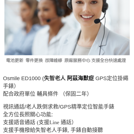
Osmile ED1000 (
失智老人
阿茲海默症
GPS
定位掛繩
手錶）
配合政府單位 輔具條件 （保固二年）
視訊通話
/
老人跌倒求救
/GPS
精準定位智能手錶
全方位長照關心功能
:
支援語音通話 (支援Line 通話）
支援手機撥給失智老人手錶, 手錶自動接聽