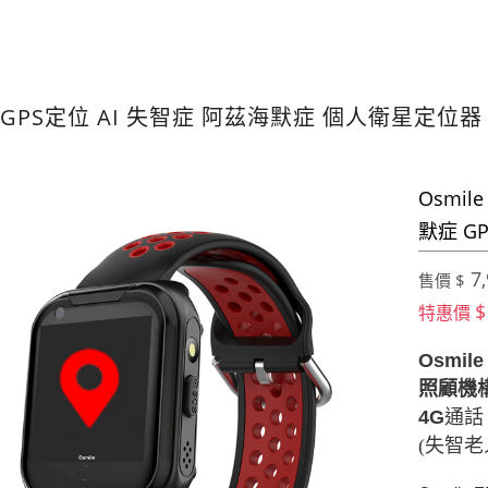
GPS定位 AI 失智症 阿茲海默症 個人衛星定位
Osmil
默症 G
7,
售價 $
$
特惠價
Osmile
照顧機
4G
通
(失智老