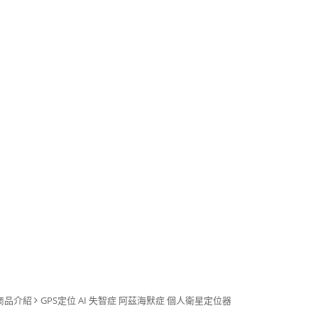
商品介紹
GPS定位 AI 失智症 阿茲海默症 個人衛星定位器