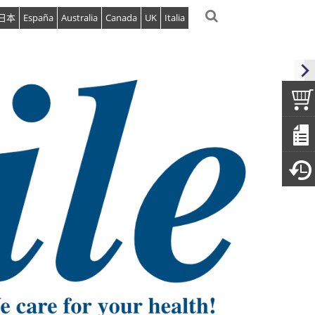
日本
España
Australia
Canada
UK
Italia