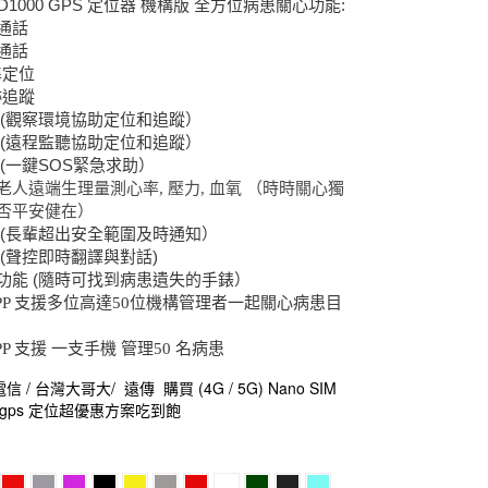
ED1000 GPS
:
定位器
機構版 全方位病患關心功能
通話
通話
準定位
跡追蹤
(
觀察環境協助定位和追蹤）
(
遠程監聽協助定位和追蹤）
(
SOS
一鍵
緊急求助）
老人遠端生理量測心率, 壓力, 血氧 （時時關心獨
否平安健在）
(
長輩超出安全範圍及時通知）
(
)
聲控即時翻譯與對話
(
功能
隨時可找到病患遺失的手錶）
e APP 支援多位高達50位機構管理者一起關心病患目
 APP 支援 一支手機 管理50 名病患
 / 台灣大哥大/ 遠傳 購買 (4G / 5G) Nano SIM
老人gps 定位超優惠方案吃到飽