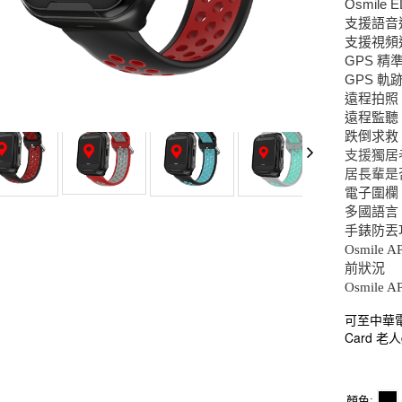
Osmile 
支援語音
支援視頻
GPS
精
GPS
軌
遠程拍照
遠程監聽
跌倒求救
支援獨居
居長輩是
電子圍欄
多國語言
手錶防丟
Osmil
前狀況
Osmile
可至中華電信
Card 
顏色