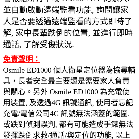
並自動啟動遠端監看功能, 詢問讓家
人是否要透過遠端監看的方式即時了
解, 家中長輩跌倒的位置, 並進行即時
通話, 了解受傷狀況.
免責聲明：
Osmile ED1000
個人衛星定位器為協尋輔
具，長者安全最主要還是需要家人負責
與關心。另外
Osmile ED1000
為充電使
用裝置
,
及透過
4G
訊號通訊, 使用者忘記
充電/電信公司
4G
訊號無法涵蓋的範圍,
或跌到偵測誤判, 都有可能造成手錶無法
發揮跌倒求救/通話/與定位的功能
,
以上