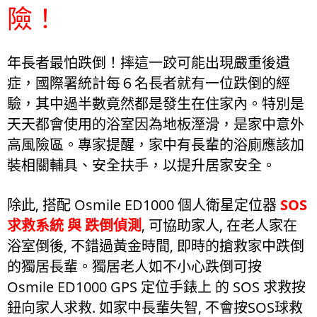
險！
年長者最怕跌倒！摔這一跤可能出現嚴重後遺
症，國際署統計每６名長者就有一位跌倒的經
驗，其中過半數竟然都是發生在住家內。特別是
天天都會使用的浴室因為地板溼滑，是家中意外
高風險區。專家提醒，家中有長輩的浴廁應該加
裝相關輔具、安全扶手，以提升居家安全。
除此, 搭配 Osmile ED1000 個人衛星定位器
SOS
求救系統 與 跌倒偵測
, 可協助家人, 在老人家在
浴室倒後, 不錯過黃金時間, 即時的搶救家中跌倒
的獨居長輩
。獨居老人如不小心跌倒可按
Osmile ED1000 GPS 定位手錶上 的 SOS 求救按
鈕向家人求救. 如家中長輩失智, 不會按SOS球救