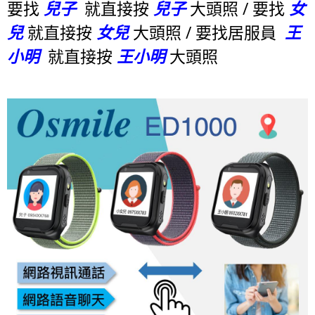
要找
兒子
就直接按
兒子
大頭照
/
要找
女
兒
就直接按
女兒
大頭照 / 要找居服員
王
小明
就直接按
王小明
大頭照