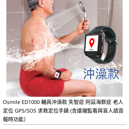
Osmile ED1000 輔具沖澡款 失智症 阿茲海默症 老人
定位 GPS/SOS 求救定位手錶 (含遠端監看與盲人語音
報時功能）