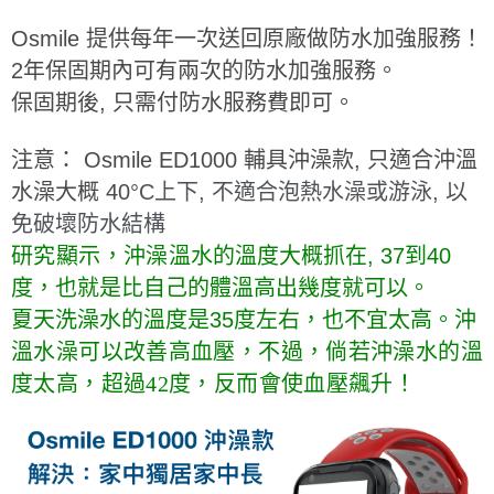
Osmile 提供每年一次送回原廠做防水加強服務！
2年保固期內可有兩次的防水加強服務。
保固期後, 只需付防水服務費即可。
注意： Osmile ED1000 輔具沖澡款, 只適合沖溫
水澡大概 40
°C上下, 不適合泡熱水澡或游泳, 以
免破壞防水結構
研究顯示，沖澡溫
水的溫度大概抓在, 37到40
度，也就是比自己的體溫高出
幾度就可以
。
夏天洗澡水的溫度是35度左右，也不宜太高。
沖
溫水澡可以改善高血壓，不過，倘若沖澡水的溫
度太高，超過42度，反而會使血壓飆升！