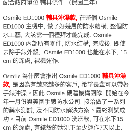
配合政府單位 輔具條件 （保固二年）
Osmile ED1000
輔具沖澡款,
在整個 Osmile
ED1000 主機中, 做了好幾層的防水結構. 整個防
水工藝, 大該需一個禮拜才能完成. Osmile
ED1000 內部所有零件, 防水結構, 完成後. 即使
去除手錶外殼, Osmile ED1000 也能在水下, 15
cm 的深處, 裸機運作.
Osmile 為什麼會推出
Osmile ED1000
輔具沖澡
款,
是因為有越來越多的客戶, 希望長輩可以帶著
手錶沖澡。因此 Osmile 硬體機構團隊, 開始在今
年一月份與美國手錶防水公司, 接洽做了一系列
的藥水測試, 及不同防水解決方案。最終測試成
功。目前
Osmile ED1000 洗澡款, 可在水下15
cm 的深處, 有錶殼的狀況下至少運作7天以上.