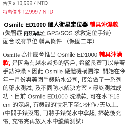
13,999 / NTD
售價 $
$ 12,999 / NTD
特惠價
Osmile ED1000 個人衛星定位器
輔具沖澡款
(
失智症
GPS/SOS 求救定位手錶）
阿茲海默症
配合政府單位 輔具條件 （保固二年）
Osmile 為什麼會推出
Osmile ED1000
輔具沖澡
款,
是因為有越來越多的客戶, 希望長輩可以帶著
手錶沖澡。因此 Osmile 硬體機構團隊, 開始在今
年一月份與美國手錶防水公司, 接洽做了一系列
的藥水測試, 及不同防水解決方案。最終測試成
功。目前 Osmile ED1000 洗澡款, 可在水下15
cm 的深處, 有錶殼的狀況下至少運作7天以上.
(中間手錶沒電, 可將手錶從水中拿起, 擦乾後充
電, 充電完再放入水中繼續測試）