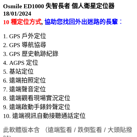
Osmile ED1000
失智長者
個人衛星定位器
18/01/2024
10
種定位方式
,
協助您找回外出迷路的長輩
：
1. GPS 戶外
定位
2.
GPS
導航協尋
3.
GPS
歷史軌跡紀錄
4.
AGPS
定位
5.
基站定位
6. 遠端拍照定位
7.
遠端聲音定位
8.
遠端觀看現場實況定位
9.
遠端啟動手錶鈴聲定位
10.
遠端視訊自動接聽通話定位
此軟體版本含 （遠端監看 / 跌倒監看 / 大頭貼撥