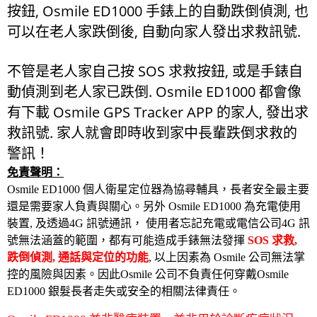
按鈕, Osmile ED1000 手錶上的自動跌倒偵測, 也
可以在老人家跌倒後, 自動向家人發出求救訊號.
不管是老人家自己按 SOS 求救按鈕, 或是手錶自
動偵測到老人家已跌倒. Osmile ED1000 都會像
有下載 Osmile GPS Tracker APP 的家人, 發出求
救訊號. 家人就會即時收到家中長輩跌倒求救的
警訊！
免責聲明：
Osmile ED1000
個人衛星定位器為協尋輔具，長者安全最主要
還是需要家人負責與關心。另外
Osmile ED1000
為充電使用
裝置
,
及透過
4G
訊號通訊，
使用者忘記充電或電信公司
4G
訊
號無法涵蓋的範圍，都有可能造成手錶無法發揮
SOS 求救,
跌倒偵測, 通話與定位的功能
,
以上因素為
Osmile
公司無法掌
控的風險與因素。因此
Osmile
公司不負責任何穿戴
Osmile
ED1000
銀髮長者走失或安全的相關法律責任。