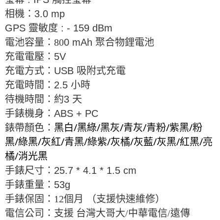
相機：
3.0 mp
GPS
靈敏度
: - 159 dBm
電池容量：80
0 mAh
聚合物鋰電池
充電電壓：
5V
充電方式：
USB
吸附式充電
充電時間：
2.5
小時
待機時間：約
3
天
手錶機身：
ABS + PC
黑白/黑綠/黑灰/青灰/青粉/紫黑/粉
錶帶顏色：
黑/綠黑/灰紅/青黑/綠紫/灰橘/灰藍/灰黑/紅黑/亮
橘/消光黑
手錶尺寸：
25.7 * 4.1 * 1.5 cm
手錶重量：
53g
手錶保固：12個月
（支援快速維修）
電信公司：支援 台灣大哥大/中華電信/遠傳