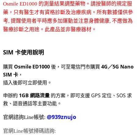
Osmile ED1000 的測量結果調整藥物。請按醫師的規定服
藥，只有醫生才有資格診斷及治療疾病。所有數據僅供參
考, 提醒使用者平時應多加運動並注意身體健康, 不應做為
醫療診斷之用途。此產品並非醫療器材。
SIM 卡使用說明
購買
Osmile ED1000
後，可至電信門市購買
4G／5G Nano
SIM 卡
，
插入後即可立即使用。
申辦約
1
GB
網路流量
的方案，即可支援 GPS 定位、SOS 求
救、語音通話等主要功能。
@939znujo
官網諮詢Line帳號:
官網Line帳號掃碼諮詢: