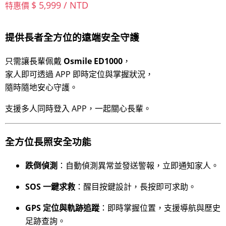
$ 5,999 / NTD
特惠價
提供長者全方位的遠端安全守護
只需讓長輩佩戴
Osmile ED1000
，
家人即可透過 APP 即時定位與掌握狀況，
隨時隨地安心守護。
支援多人同時登入 APP，一起關心長輩。
全方位長照安全功能
跌倒偵測
：自動偵測異常並發送警報，立即通知家人。
SOS 一鍵求救
：醒目按鍵設計，長按即可求助。
GPS 定位與軌跡追蹤
：即時掌握位置，支援導航與歷史
足跡查詢。