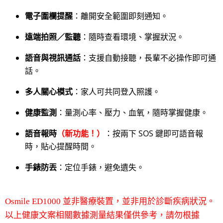
電子圍欄提醒
：離開安全範圍即刻通知。
遠端拍照／監聽
：隨時查看環境、掌握狀況。
語音與視訊通話
：支援自動接聽，長輩不必操作即可通
話。
多人關心模式
：家人可共同登入照護。
健康監測
：量測心率、壓力、血氧，隨時掌握健康。
語音報時
（新功能！）
：按兩下 SOS 鍵即可語音報
時，貼心提醒時間。
手錶防丟
：定位手錶，避免遺失。
Osmile ED1000 並非醫療裝置，並非用於診斷疾病狀況。
以上健康文案相關數據測量結果僅供參考，請勿根據