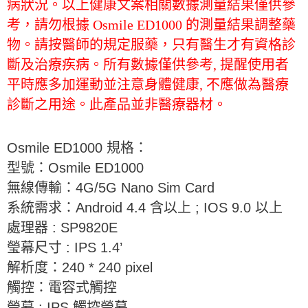
病狀況。以上健康文案相關數據測量結果僅供參
考，請勿根據 Osmile ED1000 的測量結果調整藥
物。請按醫師的規定服藥，只有醫生才有資格診
斷及治療疾病。所有數據僅供參考, 提醒使用者
平時應多加運動並注意身體健康, 不應做為醫療
診斷之用途。此產品並非醫療器材。
Osmile ED1000
規格：
型號：
Osmile ED1000
無線傳輸：
4G/5G Nano Sim Card
系統需求：
Android 4.4
含以上
; IOS 9.0
以上
處理器
: SP9820E
瑩幕尺寸
: IPS 1.4’
解析度：
240 * 240 pixel
觸控：電容式觸控
瑩幕
: IPS
觸控瑩幕