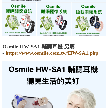
Osmile HW-SA1 輔聽耳機 另購
-
https://www.osmile.com.tw/HW-SA1.php