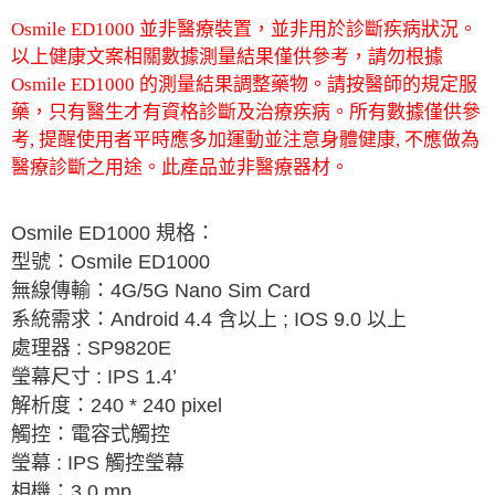
Osmile ED1000 並非醫療裝置，並非用於診斷疾病狀況。
以上健康文案相關數據測量結果僅供參考，請勿根據
Osmile ED1000 的測量結果調整藥物。請按醫師的規定服
藥，只有醫生才有資格診斷及治療疾病。所有數據僅供參
考, 提醒使用者平時應多加運動並注意身體健康, 不應做為
醫療診斷之用途。此產品並非醫療器材。
Osmile ED1000
規格：
型號：
Osmile ED1000
無線傳輸：
4G/5G Nano Sim Card
系統需求：
Android 4.4
含以上
; IOS 9.0
以上
處理器
: SP9820E
瑩幕尺寸
: IPS 1.4’
解析度：
240 * 240 pixel
觸控：電容式觸控
瑩幕
: IPS
觸控瑩幕
相機：
3.0 mp