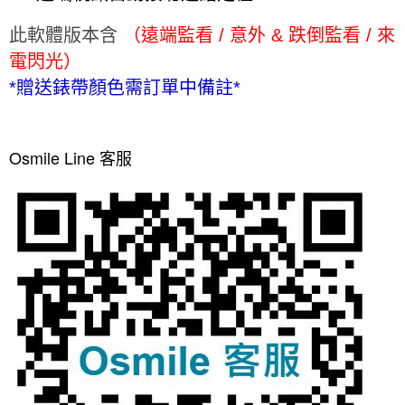
此軟體版本含
（遠端監看 / 意外 & 跌倒監看 /
來
電閃光
）
*贈送錶帶顏色需訂單中備註*
Osmile Line 客服