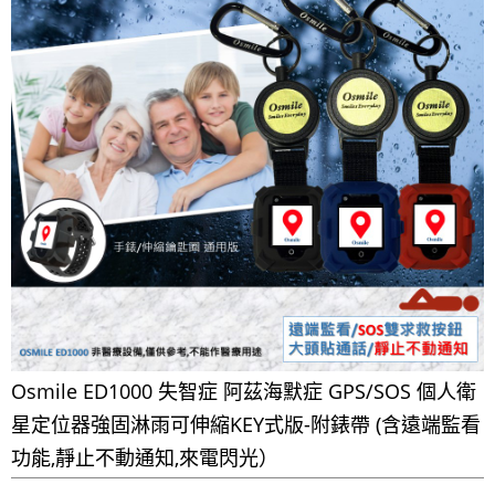
Osmile ED1000 失智症 阿茲海默症 GPS/SOS 個人衛
星定位器強固淋雨可伸縮KEY式版-附錶帶 (含遠端監看
功能,靜止不動通知,來電閃光）