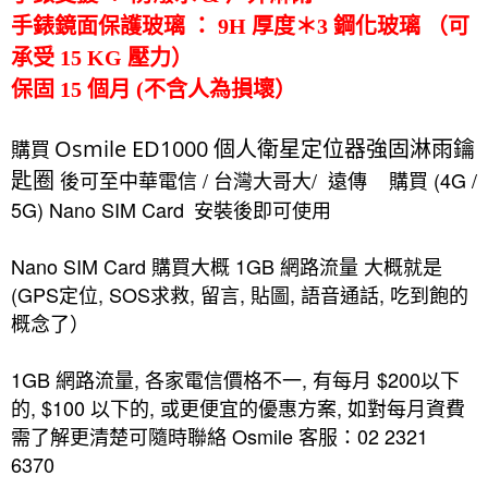
手錶鏡面保護玻璃 ： 9H 厚度＊3 鋼化玻璃 （可
承受 15 KG 壓力）
保固 15 個月 (不含人為損壞）
購買
Osmile ED1000 個人衛星定位器強固淋雨鑰
匙圈
後可至中華電信 / 台灣大哥大/ 遠傳 購買 (4G /
5G) Nano SIM Card
安裝後即可使用
Nano SIM Card 購買大概 1GB 網路流量 大概就是
(GPS定位, SOS求救, 留言, 貼圖, 語音通話, 吃到飽的
概念了）
1GB
網路流量, 各家電信價格不一, 有每月 $200以下
的, $100 以下的, 或更便宜的優惠方案, 如對每月資費
需了解更清楚可隨時聯絡 Osmile 客服：02 2321
6370