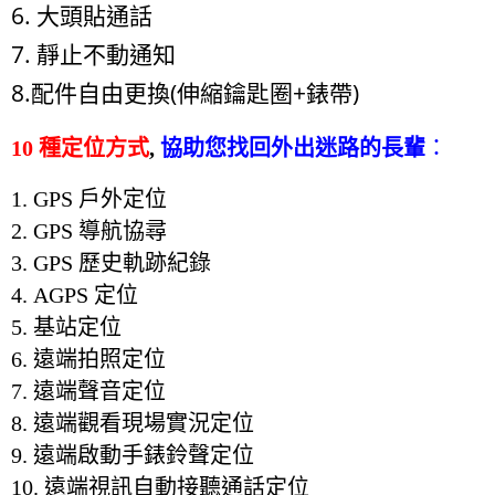
6. 大頭貼通話
7. 靜止不動通知
8.配件自由更換(伸縮鑰匙圈+錶帶)
10
種定位方式
,
協助您找回外出迷路的長輩
：
1. GPS 戶外
定位
2.
GPS
導航協尋
3.
GPS
歷史軌跡紀錄
4.
AGPS
定位
5.
基站定位
6. 遠端拍照定位
7.
遠端聲音定位
8.
遠端觀看現場實況定位
9.
遠端啟動手錶鈴聲定位
10.
遠端視訊自動接聽通話定位