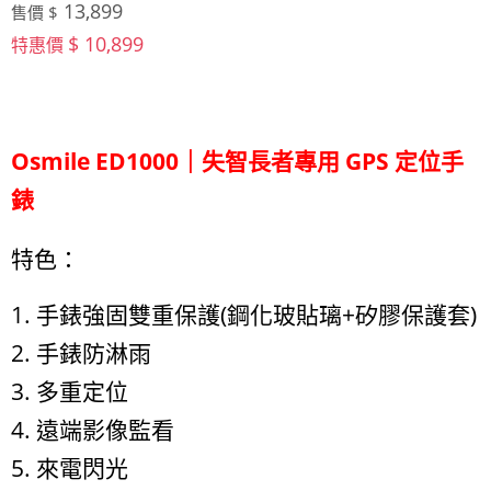
13,899
售價 $
$ 10,899
特惠價
Osmile ED1000｜失智長者專用 GPS 定位手
錶
特色：
1. 手錶強固雙重保護(鋼化玻貼璃+矽膠保護套)
2. 手錶防淋雨
3. 多重定位
4. 遠端影像監看
5. 來電閃光