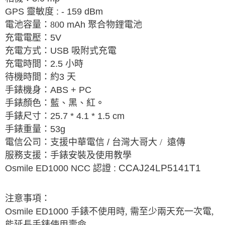
GPS
靈敏度
: - 159 dBm
電池容量：80
0 mAh
聚合物鋰電池
充電電壓：
5V
充電方式：
USB
吸附式充電
充電時間：
2.5
小時
待機時間：約
3
天
手錶機身：
ABS + PC
。
手錶顏色：藍、黑、紅
手錶尺寸：
25.7 * 4.1 * 1.5 cm
手錶重量：
53g
電信公司：支援中華電信
/
台灣大哥大 /
遠傳
服務支援：手錶安裝及使用教學
CCAJ24LP5141T1
Osmile ED1000 NCC 認證 :
注意事項：
Osmile ED1000
手錶不使用時, 需至少兩天充一次電,
能延長手錶使用壽命