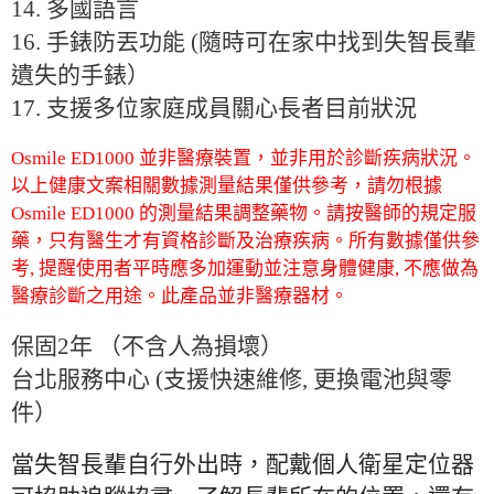
14.
多國語言
16.
手錶防丟功能
(
隨時可在家中找到失智長輩
遺失的手錶）
17.
支援多位家庭成員關心長者目前狀況
Osmile ED1000 並非醫療裝置，並非用於診斷疾病狀況。
以上健康文案相關數據測量結果僅供參考，請勿根據
Osmile ED1000 的測量結果調整藥物。請按醫師的規定服
藥，只有醫生才有資格診斷及治療疾病。所有數據僅供參
考, 提醒使用者平時應多加運動並注意身體健康, 不應做為
醫療診斷之用途。此產品並非醫療器材。
保固2年 （不含人為損壞）
台北服務中心 (支援快速維修, 更換電池與零
件）
當失智長輩自行外出時，配戴個人衛星定位器