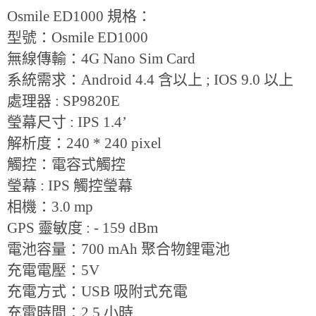
Osmile ED1000
規格：
型號：
Osmile ED1000
無線傳輸：
4G Nano Sim Card
系統需求：
Android 4.4
含以上
; IOS 9.0
以上
處理器
: SP9820E
瑩幕尺寸
: IPS 1.4’
解析度：
240 * 240 pixel
觸控：電容式觸控
瑩幕
: IPS
觸控瑩幕
相機：
3.0 mp
GPS
靈敏度
: - 159 dBm
電池容量：700
mAh
聚合物鋰電池
充電電壓：
5V
充電方式：
USB
吸附式充電
充電時間：
2.5
小時