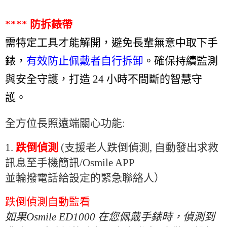
**** 防拆錶帶
需特定工具才能解開，避免長輩無意中取下手
錶，
有效防止佩戴者自行拆卸
。確保持續監測
與安全守護，
打造 24 小時不間斷的智慧守
護。
全方位長照遠端關心功能
:
1.
跌倒偵測
(
支援老人跌倒偵測
,
自動發出求救
訊息至手機簡訊
/Osmile APP
並輪撥電話給設定的緊急聯絡人）
跌倒偵測自動監看
如果
Osmile ED1000
在您佩戴手錶時，偵測到