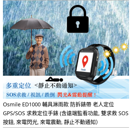
Osmile ED1000 輔具淋雨款 防拆錶帶 老人定位
GPS/SOS 求救定位手錶 (含遠端監看功能, 雙求救 SOS
按鈕, 來電閃光, 來電震動, 靜止不動通知）