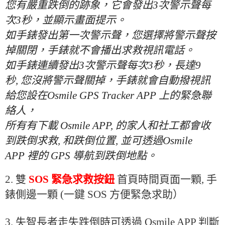
您有嚴重跌倒的跡象，它會發出
3
次警示聲每
次
3
秒，並顯示畫面提示。
如手錶發出第一次警示聲，您選擇將警示聲按
掉關閉，手錶就不會播出求救視訊電話。
如手錶連續發出
3
次警示聲每次
3
秒，長達
9
秒
,
您沒將警示聲關掉，手錶就會自動撥視訊
給您設在
Osmile GPS Tracker APP
上的緊急聯
絡人，
所有有下載
Osmile APP,
的家人和社工都會收
到跌倒求救
,
和跌倒位置
,
並可透過
Osmile
APP
裡的
GPS
導航到跌倒地點。
2. 雙
SOS 緊急求救按鈕
首頁時間頁面
一
顆, 手
錶側邊一顆 (
一鍵
SOS 方便
緊急求助）
3. 失智長者走失跌倒時可透過 Osmile APP 判斷