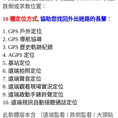
跌倒或求救位置：
10
種定位方式
,
協助您找回外出迷路的長輩
：
1. GPS 戶外
定位
2.
GPS
導航協尋
3.
GPS
歷史軌跡紀錄
4.
AGPS
定位
5.
基站定位
6. 遠端拍照定位
7.
遠端聲音定位
8.
遠端觀看現場實況定位
9.
遠端啟動手錶鈴聲定位
10.
遠端視訊自動接聽通話定位
此軟體版本含 （遠端監看 / 跌倒監看 / 大頭貼