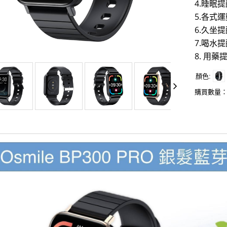
4.睡眠提
5.各式
6.久坐提
7.喝水提
8. 用藥
顏色
購買數量