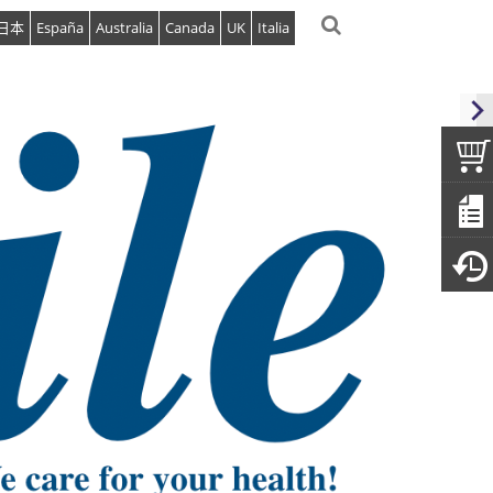
日本
España
Australia
Canada
UK
Italia