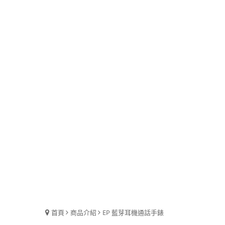
首頁
商品介紹
EP 藍芽耳機通話手錶