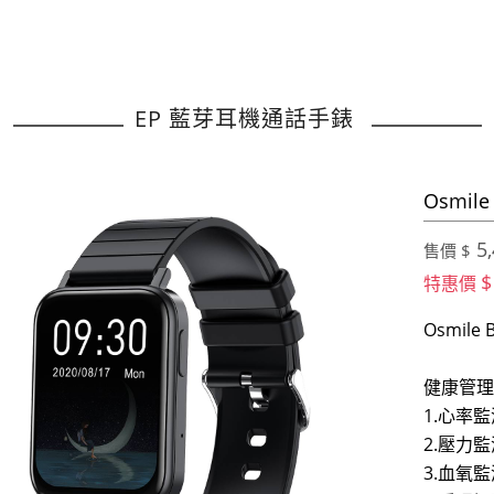
EP 藍芽耳機通話手錶
Osmil
5,
售價 $
$
特惠價
Osmil
健康管理
1.心率監
2.壓力監
3.血氧監