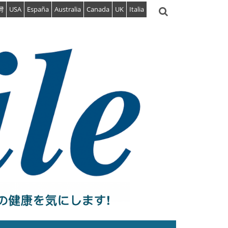
灣
USA
España
Australia
Canada
UK
Italia