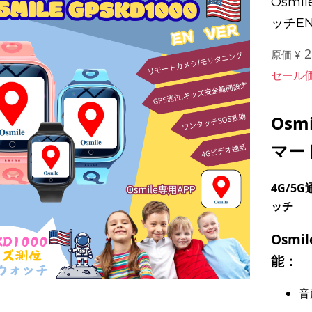
Osmi
ッチE
2
原価 ¥
セール
Osm
マー
4G/5
ッチ
Osmi
能：
音