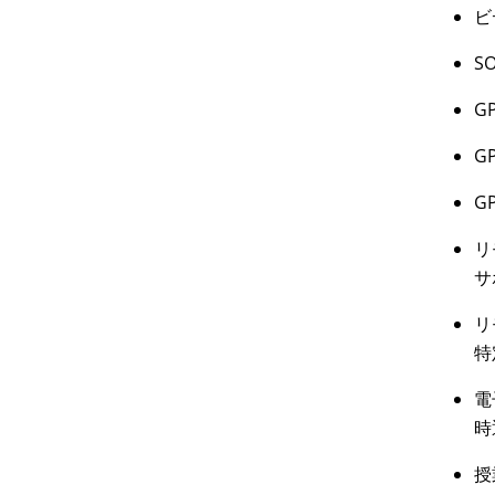
ビ
S
G
G
G
リ
サ
リ
特
電
時
授