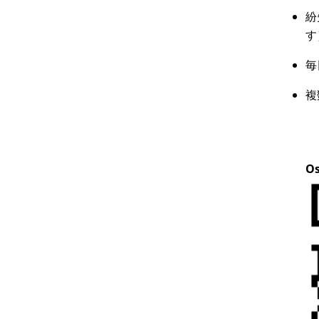
紛
す
毎
複
O