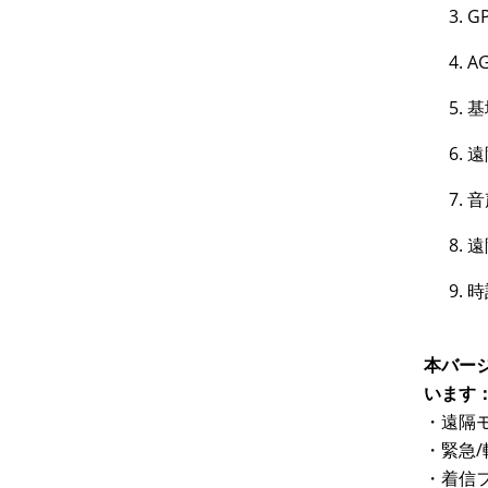
G
A
基
遠
音
遠
時
本バー
います
・遠隔
・緊急
・着信