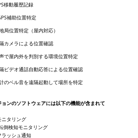
PS移動履歴記録
GPS補助位置特定
地局位置特定（屋内対応）
隔カメラによる位置確認
声で屋内外を判別する環境位置特定
隔ビデオ通話自動応答による位置確認
計のベル音を遠隔起動して場所を特定
ジョンのソフトウェアには以下の機能が含まれて
：
モニタリング
/転倒検知モニタリング
フラッシュ通知