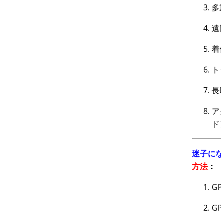
多
遠
着
ト
長
ア
ド
迷子に
方法
：
G
G