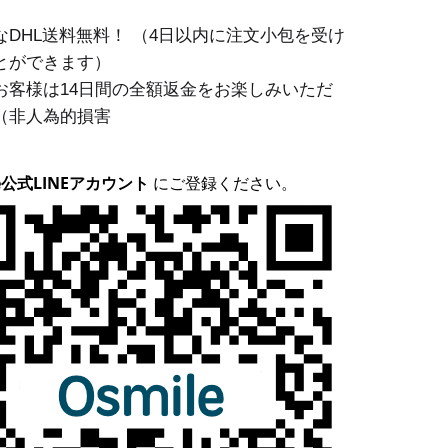
な
DHL
送料無料！
（
4
日以内に注文小包を受け
とができます）
お客様は
14
日間の全額返金をお楽しみいただ
（非人為的損害
le公式LINEアカウント
にご登録ください。