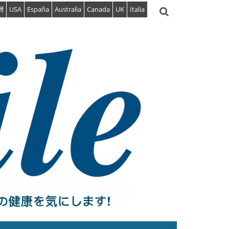
灣
USA
España
Australia
Canada
UK
Italia