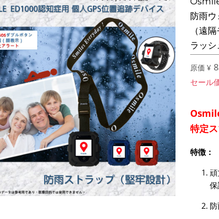
Osmi
防雨ウ
（遠隔
ラッシ
8
原価 ¥
セール
Osmi
特定
ス
特徴：
頑
保
防