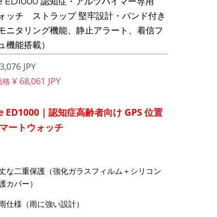
le ED1000 認知症・アルツハイマー専用
ォッチ ストラップ 堅牢設計・バンド付き
モニタリング機能、静止アラート、着信フ
ュ機能搭載）
3,076 JPY
¥ 68,061 JPY
価格
le ED1000｜認知症高齢者向け GPS 位置
マートウォッチ
丈な二重保護（強化ガラスフィルム＋シリコン
護カバー）
雨仕様（雨に強い設計）