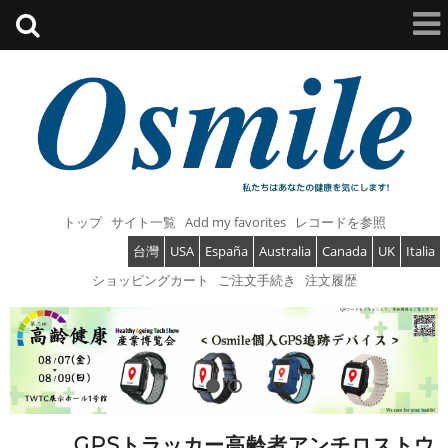
トップ
サイト一覧
Add my favorites
レコードを参照
台灣
USA
España
Australia
Canada
UK
Italia
ショッピングカート
ご注文手続き
注文履歴
GPSトラッカー高齢者アンチロストウ