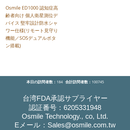
Osmile ED1000 認知症高
齢者向け 個人衛星測位デ
バイス 堅牢設計防水シャ
ワー仕様(リモート見守り
機能／SOSデュアルボタ
ン搭載)
本日の訪問者数：
184
合計訪問者数：
100745
FDA
台湾
承認サプライヤー
6205331948
認証番号：
Osmile Technology., co, Ltd.
E
Sales@osmile.com.tw
メール：