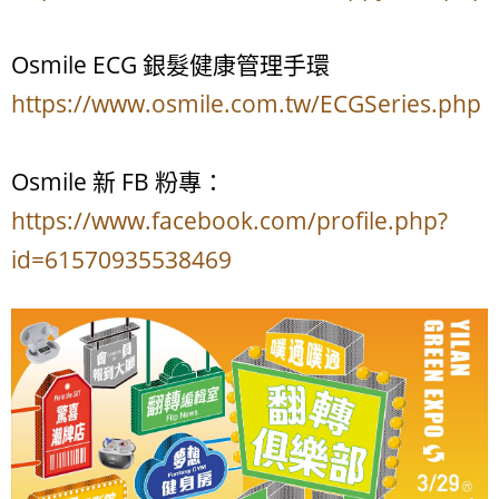
Osmile ECG 銀髮健康管理手環
https://www.osmile.com.tw/ECGSeries.php
Osmile 新 FB 粉專：
https://www.facebook.com/profile.php?
id=61570935538469