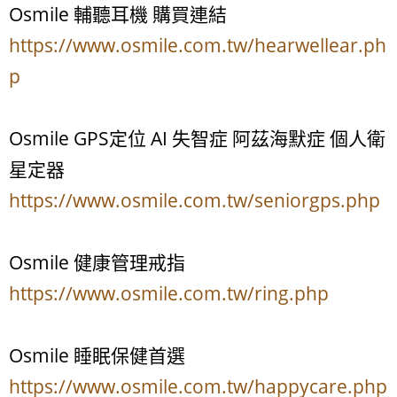
Osmile 輔聽耳機 購買連結
https://www.osmile.com.tw/hearwellear.ph
p
Osmile GPS定位 AI 失智症 阿茲海默症 個人衛
星定器
https://www.osmile.com.tw/seniorgps.php
Osmile 健康管理戒指
https://www.osmile.com.tw/ring.php
Osmile 睡眠保健首選
https://www.osmile.com.tw/happycare.php