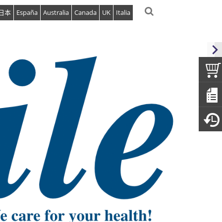
日本
España
Australia
Canada
UK
Italia